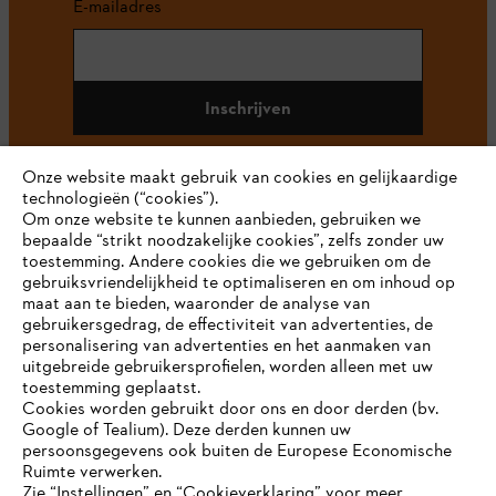
E-mailadres
Inschrijven
Onze website maakt gebruik van cookies en gelijkaardige
technologieën (“cookies”).
#STIHL
Om onze website te kunnen aanbieden, gebruiken we
bepaalde “strikt noodzakelijke cookies”, zelfs zonder uw
toestemming. Andere cookies die we gebruiken om de
gebruiksvriendelijkheid te optimaliseren en om inhoud op
maat aan te bieden, waaronder de analyse van
gebruikersgedrag, de effectiviteit van advertenties, de
personalisering van advertenties en het aanmaken van
uitgebreide gebruikersprofielen, worden alleen met uw
toestemming geplaatst.
Bedrijf
Cookies worden gebruikt door ons en door derden (bv.
Google of Tealium). Deze derden kunnen uw
persoonsgegevens ook buiten de Europese Economische
Ruimte verwerken.
STIHL FAQ
Zie “Instellingen” en “Cookieverklaring” voor meer