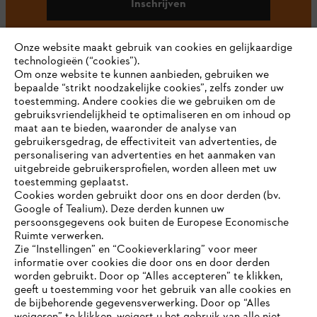
Inschrijven
Onze website maakt gebruik van cookies en gelijkaardige
technologieën (“cookies”).
#STIHL
Om onze website te kunnen aanbieden, gebruiken we
bepaalde “strikt noodzakelijke cookies”, zelfs zonder uw
toestemming. Andere cookies die we gebruiken om de
gebruiksvriendelijkheid te optimaliseren en om inhoud op
maat aan te bieden, waaronder de analyse van
gebruikersgedrag, de effectiviteit van advertenties, de
personalisering van advertenties en het aanmaken van
uitgebreide gebruikersprofielen, worden alleen met uw
toestemming geplaatst.
Bedrijf
Cookies worden gebruikt door ons en door derden (bv.
Google of Tealium). Deze derden kunnen uw
persoonsgegevens ook buiten de Europese Economische
Ruimte verwerken.
STIHL FAQ
Zie “Instellingen” en “Cookieverklaring” voor meer
informatie over cookies die door ons en door derden
JE BROWSER WORDT NIET
worden gebruikt. Door op “Alles accepteren” te klikken,
ONDERSTEUND
geeft u toestemming voor het gebruik van alle cookies en
de bijbehorende gegevensverwerking. Door op “Alles
Contact