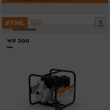
MENU
Waterpompen
WP 300