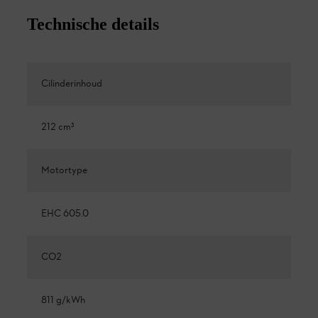
Technische details
Cilinderinhoud
212 cm³
Motortype
EHC 605.0
CO2
811 g/kWh