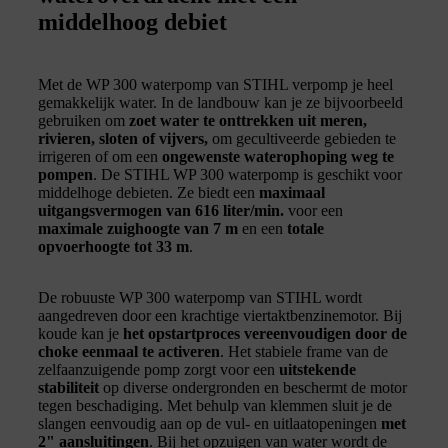
middelhoog debiet
Met de WP 300 waterpomp van STIHL verpomp je heel
gemakkelijk water. In de landbouw kan je ze bijvoorbeeld
gebruiken om
zoet water te onttrekken uit meren,
rivieren, sloten of vijvers,
om gecultiveerde gebieden te
irrigeren of om een
ongewenste waterophoping weg te
pompen
. De STIHL WP 300 waterpomp is geschikt voor
middelhoge debieten. Ze biedt een
maximaal
uitgangsvermogen van 616 liter/min.
voor een
maximale zuighoogte van 7 m
en een
totale
opvoerhoogte tot 33 m
.
De robuuste WP 300 waterpomp van STIHL wordt
aangedreven door een krachtige viertaktbenzinemotor. Bij
koude kan je
het opstartproces vereenvoudigen door de
choke eenmaal te activeren
. Het stabiele frame van de
zelfaanzuigende pomp zorgt voor een
uitstekende
stabiliteit
op diverse ondergronden en beschermt de motor
tegen beschadiging. Met behulp van klemmen sluit je de
slangen eenvoudig aan op de vul- en uitlaatopeningen
met
2" aansluitingen
. Bij het opzuigen van water wordt de