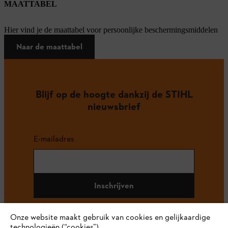
MAATTABEL
Hier vind je de maattabel voor persoonlijke beschermingsmiddelen
Naar de maattabel
Blijf op de hoogte dankzij de STIHL
nieuwsbrief
E-mailadres
Inschrijven
Onze website maakt gebruik van cookies en gelijkaardige
technologieën (“cookies”).