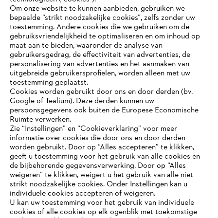
#STIHL
Om onze website te kunnen aanbieden, gebruiken we
bepaalde “strikt noodzakelijke cookies”, zelfs zonder uw
toestemming. Andere cookies die we gebruiken om de
gebruiksvriendelijkheid te optimaliseren en om inhoud op
maat aan te bieden, waaronder de analyse van
gebruikersgedrag, de effectiviteit van advertenties, de
personalisering van advertenties en het aanmaken van
uitgebreide gebruikersprofielen, worden alleen met uw
toestemming geplaatst.
Bedrijf
Cookies worden gebruikt door ons en door derden (bv.
Google of Tealium). Deze derden kunnen uw
persoonsgegevens ook buiten de Europese Economische
Ruimte verwerken.
STIHL FAQ
Zie “Instellingen” en “Cookieverklaring” voor meer
informatie over cookies die door ons en door derden
JE BROWSER WORDT NIET
worden gebruikt. Door op “Alles accepteren” te klikken,
ONDERSTEUND
geeft u toestemming voor het gebruik van alle cookies en
de bijbehorende gegevensverwerking. Door op “Alles
Contact
weigeren” te klikken, weigert u het gebruik van alle niet
strikt noodzakelijke cookies. Onder Instellingen kan u
Je gebruikt een browser die we nog niet ondersteunen. Om
individuele cookies accepteren of weigeren.
onze website optimaal te kunnen gebruiken, raden we aan dat
U kan uw toestemming voor het gebruik van individuele
je overschakelt op één van de volgende browsers:
cookies of alle cookies op elk ogenblik met toekomstige