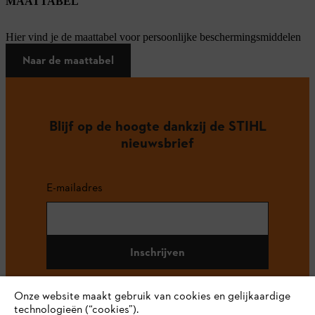
MAATTABEL
Hier vind je de maattabel voor persoonlijke beschermingsmiddelen
Naar de maattabel
Blijf op de hoogte dankzij de STIHL
nieuwsbrief
E-mailadres
Inschrijven
Onze website maakt gebruik van cookies en gelijkaardige
technologieën (“cookies”).