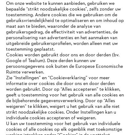
#STIHL
Om onze website te kunnen aanbieden, gebruiken we
bepaalde “strikt noodzakelijke cookies”, zelfs zonder uw
toestemming. Andere cookies die we gebruiken om de
gebruiksvriendelijkheid te optimaliseren en om inhoud op
maat aan te bieden, waaronder de analyse van
gebruikersgedrag, de effectiviteit van advertenties, de
personalisering van advertenties en het aanmaken van
uitgebreide gebruikersprofielen, worden alleen met uw
toestemming geplaatst.
Bedrijf
Cookies worden gebruikt door ons en door derden (bv.
Google of Tealium). Deze derden kunnen uw
persoonsgegevens ook buiten de Europese Economische
Ruimte verwerken.
STIHL FAQ
Zie “Instellingen” en “Cookieverklaring” voor meer
informatie over cookies die door ons en door derden
JE BROWSER WORDT NIET
worden gebruikt. Door op “Alles accepteren” te klikken,
ONDERSTEUND
geeft u toestemming voor het gebruik van alle cookies en
de bijbehorende gegevensverwerking. Door op “Alles
Contact
weigeren” te klikken, weigert u het gebruik van alle niet
strikt noodzakelijke cookies. Onder Instellingen kan u
Je gebruikt een browser die we nog niet ondersteunen. Om
individuele cookies accepteren of weigeren.
onze website optimaal te kunnen gebruiken, raden we aan dat
U kan uw toestemming voor het gebruik van individuele
je overschakelt op één van de volgende browsers:
cookies of alle cookies op elk ogenblik met toekomstige