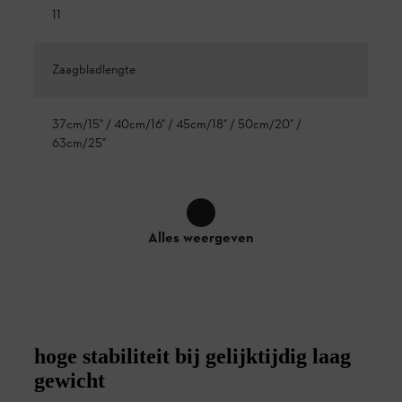
11
Zaagbladlengte
37cm/15" / 40cm/16" / 45cm/18" / 50cm/20" /
63cm/25"
Alles weergeven
hoge stabiliteit bij gelijktijdig laag
gewicht