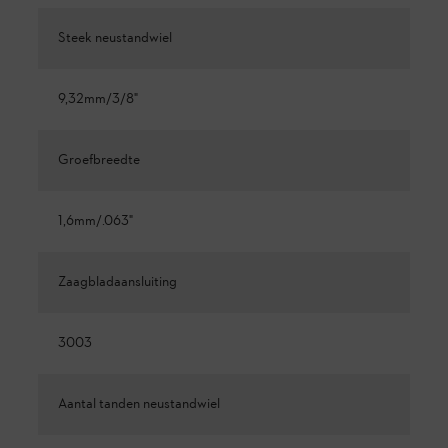
Steek neustandwiel
9,32mm/3/8"
Groefbreedte
1,6mm/.063"
Zaagbladaansluiting
3003
Aantal tanden neustandwiel