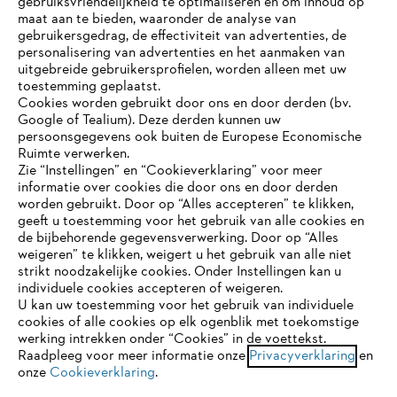
gebruiksvriendelijkheid te optimaliseren en om inhoud op
maat aan te bieden, waaronder de analyse van
gebruikersgedrag, de effectiviteit van advertenties, de
personalisering van advertenties en het aanmaken van
uitgebreide gebruikersprofielen, worden alleen met uw
toestemming geplaatst.
Bedrijf
Cookies worden gebruikt door ons en door derden (bv.
Google of Tealium). Deze derden kunnen uw
persoonsgegevens ook buiten de Europese Economische
Ruimte verwerken.
STIHL FAQ
Zie “Instellingen” en “Cookieverklaring” voor meer
informatie over cookies die door ons en door derden
JE BROWSER WORDT NIET
worden gebruikt. Door op “Alles accepteren” te klikken,
ONDERSTEUND
geeft u toestemming voor het gebruik van alle cookies en
de bijbehorende gegevensverwerking. Door op “Alles
Contact
weigeren” te klikken, weigert u het gebruik van alle niet
strikt noodzakelijke cookies. Onder Instellingen kan u
Je gebruikt een browser die we nog niet ondersteunen. Om
individuele cookies accepteren of weigeren.
onze website optimaal te kunnen gebruiken, raden we aan dat
U kan uw toestemming voor het gebruik van individuele
je overschakelt op één van de volgende browsers:
cookies of alle cookies op elk ogenblik met toekomstige
werking intrekken onder “Cookies” in de voettekst.
Gegevensbescherming
Impressum
Raadpleeg voor meer informatie onze
Privacyverklaring
en
onze
Cookieverklaring
.
firefox
chrome
Cookie-informatie
Juridische informatie