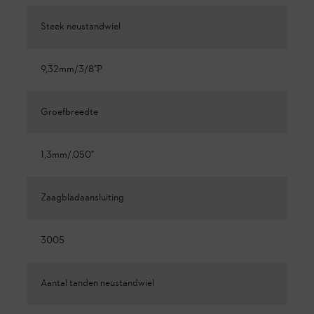
Steek neustandwiel
9,32mm/3/8"P
Groefbreedte
1,3mm/.050"
Zaagbladaansluiting
3005
Aantal tanden neustandwiel