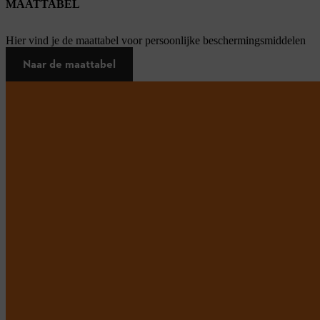
MAATTABEL
Hier vind je de maattabel voor persoonlijke beschermingsmiddelen
Naar de maattabel