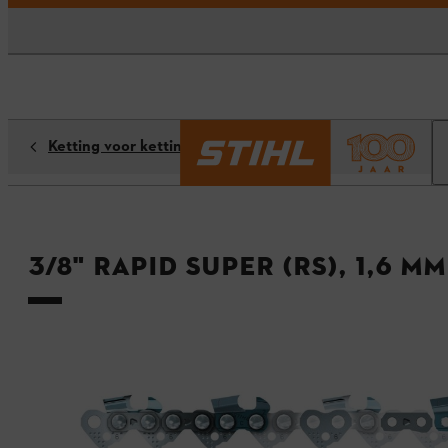
Ketting voor kettingzaag
3/8" Rapid Super (RS), 1,6 mm