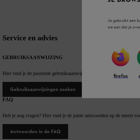
Je gebruikt een 
we aan dat je ove
Service en advies
GEBRUIKSAANWIJZING
Hier vind je de passende gebruiksaanwijzingen voor onze STIHL pro
firefox
Gebruiksaanwijzingen zoeken
FAQ
Heb je nog vragen? Hier vind je de juiste antwoorden op de meest v
Antwoorden in de FAQ