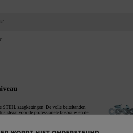
8"
3"
niveau
le STIHL zaagkettingen. De volle beiteltanden
dus ideaal voor de professionele bosbouw en de
uitstekend presterende zaagketting voor
 hoge snijkwaliteit en beperkte neiging tot
SER WORDT NIET ONDERSTEUND