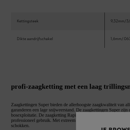
Kettingsteek
9,32mm/3/
Dikte aandrijfschakel
1,6mm/.06
profi-zaagketting met een laag trillings
Zaagkettingen Super bieden de allerhoogste zaagkwaliteit van al
garanderen een lage snijweerstand. De zaagkettingen Super zijn 
bosexploitatie. De zaagketting Rapid Super is een trillingsarme, 
professioneel gebruik. Met extreem hoog zaag- en steekvermogen,
schokken.
JE BROW