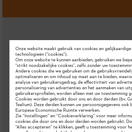
Onze website maakt gebruik van cookies en gelijkaardige
technologieën (“cookies”).
Bedrijf
Om onze website te kunnen aanbieden, gebruiken we bep
“strikt noodzakelijke cookies”, zelfs zonder uw toestemmi
Over ons
Andere cookies die we gebruiken om de gebruiksvriendeli
optimaliseren en om inhoud op maat aan te bieden, waaro
Pers
analyse van gebruikersgedrag, de effectiviteit van adverte
personalisering van advertenties en het aanmaken van uit
Werken bij STIHL
gebruikersprofielen, worden alleen met uw toestemming g
Cookies worden gebruikt door ons en door derden (bv. G
Duurzaamheid
Tealium). Deze derden kunnen uw persoonsgegevens ook b
Europese Economische Ruimte verwerken.
STIHL rapportagesysteem
Zie “Instellingen” en “Cookieverklaring” voor meer inform
cookies die door ons en door derden worden gebruikt. D
Catalogus
“Alles accepteren” te klikken, geeft u toestemming voor h