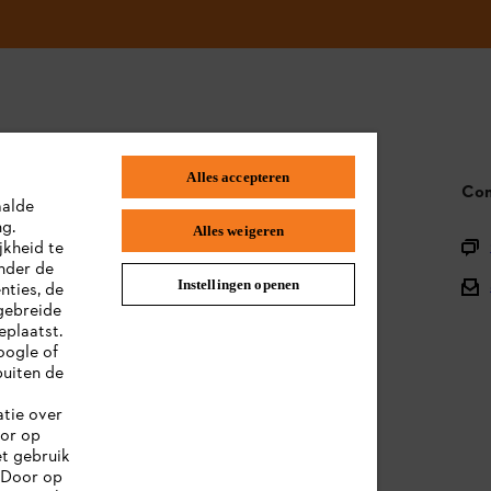
Alles accepteren
STIHL FAQ
Con
aalde
ng.
Alles weigeren
Productregistratie
jkheid te
nder de
Onderdelen en assortiment
Instellingen openen
nties, de
gebreide
Afvalverwerking
eplaatst.
oogle of
Handleidingen
uiten de
atie over
oor op
et gebruik
 Door op