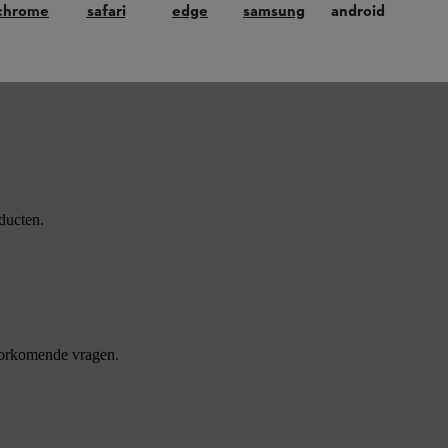
chrome
safari
edge
samsung
android
ducten.
oorkomende vragen.