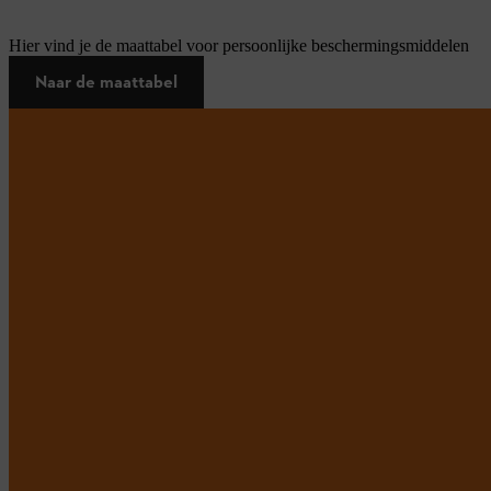
Hier vind je de maattabel voor persoonlijke beschermingsmiddelen
Naar de maattabel