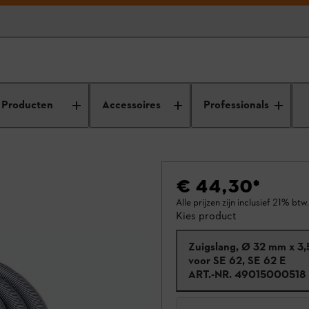
Producten
Accessoires
Professionals
€ 44,30
*
Alle prijzen zijn inclusief 21% btw.
Kies product
Zuigslang, Ø 32 mm x 3,
voor SE 62, SE 62 E
ART.-NR.
49015000518