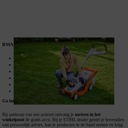
RMA 239 C
Maaibreedte van 37 cm
Maaihoogte van 30 – 70 mm
Grasopvangbak van 40 liter
Centrale maaihoogteverstelling
Voor kleine tot middelgrote gazons
Gemakkelijk maaien met comfortstuur
Ga langs bij je STIHL dealer
Bij aankoop van een actieset ontvang je
meteen in het
winkelpunt
de gratis accu. Bij je STIHL dealer geniet je bovendien
van persoonlijk advies, kan je producten in de hand nemen en krijg