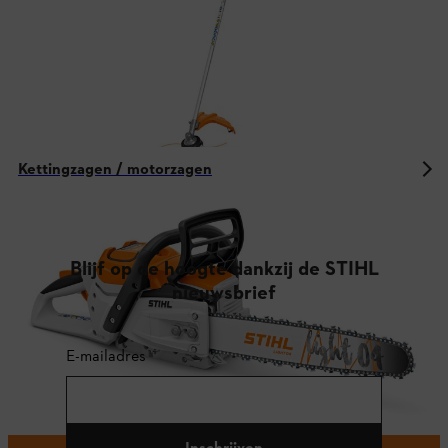
Kettingzagen / motorzagen
Blijf op de hoogte dankzij de STIHL
nieuwsbrief
E-mailadres
Inschrijven