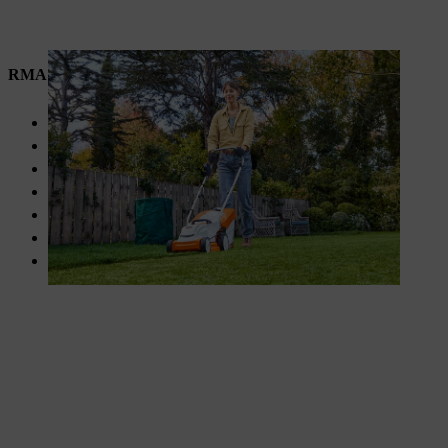
RMA 235
Maaibreedte van 33 cm
Maaibreedte van 25 – 65 mm
Grasopvangbak van 30 liter
Centrale maaihoogteverstelling
Om kleine gazons eenvoudig te maaien
Geoptimaliseerde messen
Licht