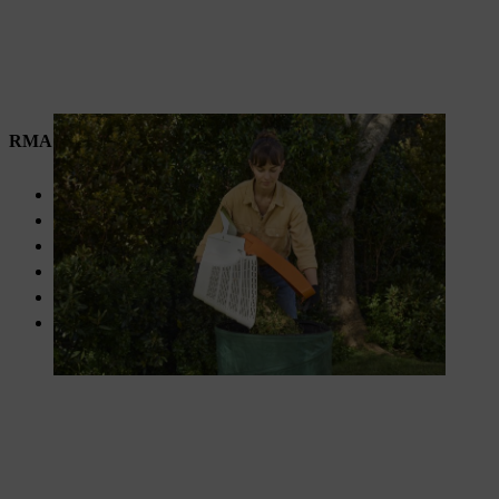
RMA 239
Maaibreedte van 37 cm
Maaihoogte van 30 – 70 mm
Grasopvangbak van 40 liter
Centrale maaihoogteverstelling
Voor kleine tot middelgrote gazons
Standaard stuur