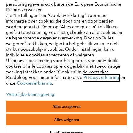
persoonsgegevens ook buiten de Europese Economische
Ruimte verwerken.
Zie “Instellingen” en “Cookieverklaring” voor meer
informatie over cookies die door ons en door derden
JE BROWSER WORDT NIET
worden gebruikt. Door op “Alles accepteren” te klikken,
ONDERSTEUND
Gegevensbescherming
Impressum
geeft u toestemming voor het gebruik van alle cookies en
de bijbehorende gegevensverwerking. Door op “Alles
Cookie-informatie
Juridische informatie
weigeren” te klikken, weigert u het gebruik van alle niet
strikt noodzakelijke cookies. Onder Instellingen kan u
Je gebruikt een browser die we nog niet ondersteunen. Om
individuele cookies accepteren of weigeren.
onze website optimaal te kunnen gebruiken, raden we aan dat
U kan uw toestemming voor het gebruik van individuele
je overschakelt op één van de volgende browsers:
ANDREAS STIHL NV, Veurtstraat 117, 2870
Puurs-Sint-Amands,
cookies of alle cookies op elk ogenblik met toekomstige
België/Belgique
werking intrekken onder “Cookies” in de voettekst.
VAT Number: BE 0427.714.768
Raadpleeg voor meer informatie onze
Privacyverklaring
en
onze
Cookieverklaring
.
firefox
chrome
Wettelijke kennisgeving
safari
edge
Alles accepteren
samsung
android
Alles weigeren
Instellingen openen