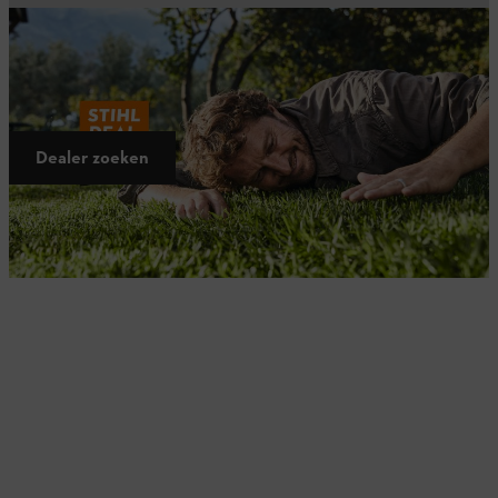
Geniet nu van een gratis AK accu
Geniet
tot 30/06/2025
van deze uitzonderlijke STIHL Deal:
bij
aankoop van specifieke actiesets
ontvang je
gratis een extra AK
accu
. Vraag je STIHL dealer om meer informatie!
Dealer zoeken
Ontdek de actiesets met gratis AK accu