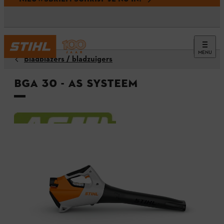
MENU
Bladblazers / bladzuigers
BGA 30 - AS systeem