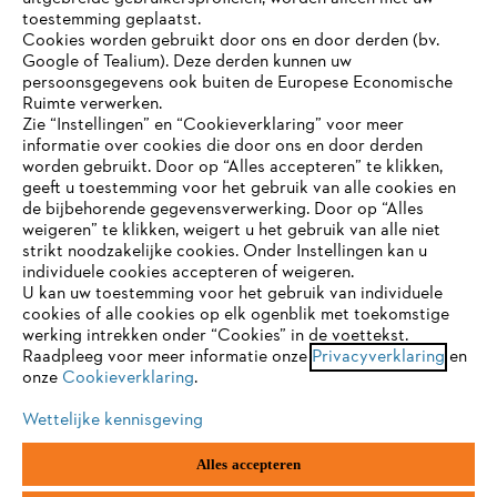
toestemming geplaatst.
Bedrijf
Cookies worden gebruikt door ons en door derden (bv.
Google of Tealium). Deze derden kunnen uw
persoonsgegevens ook buiten de Europese Economische
Ruimte verwerken.
STIHL FAQ
Zie “Instellingen” en “Cookieverklaring” voor meer
informatie over cookies die door ons en door derden
JE BROWSER WORDT NIET
worden gebruikt. Door op “Alles accepteren” te klikken,
ONDERSTEUND
geeft u toestemming voor het gebruik van alle cookies en
de bijbehorende gegevensverwerking. Door op “Alles
Contact
weigeren” te klikken, weigert u het gebruik van alle niet
strikt noodzakelijke cookies. Onder Instellingen kan u
Je gebruikt een browser die we nog niet ondersteunen. Om
individuele cookies accepteren of weigeren.
onze website optimaal te kunnen gebruiken, raden we aan dat
U kan uw toestemming voor het gebruik van individuele
je overschakelt op één van de volgende browsers:
cookies of alle cookies op elk ogenblik met toekomstige
werking intrekken onder “Cookies” in de voettekst.
Gegevensbescherming
Impressum
Raadpleeg voor meer informatie onze
Privacyverklaring
en
onze
Cookieverklaring
.
firefox
chrome
Cookie-informatie
Juridische informatie
Wettelijke kennisgeving
safari
edge
Alles accepteren
ANDREAS STIHL NV, Veurtstraat 117, 2870
Puurs-Sint-Amands,
België/Belgique