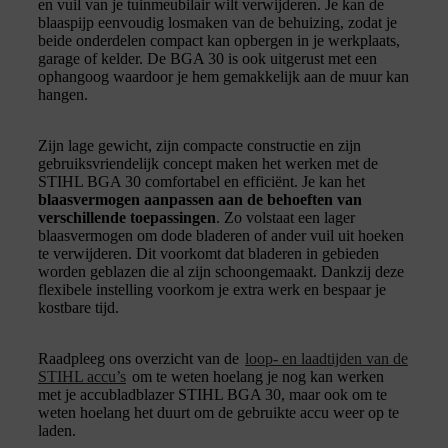
en vuil van je tuinmeubilair wilt verwijderen. Je kan de
blaaspijp eenvoudig losmaken van de behuizing, zodat je
beide onderdelen compact kan opbergen in je werkplaats,
garage of kelder. De BGA 30 is ook uitgerust met een
ophangoog waardoor je hem gemakkelijk aan de muur kan
hangen.
Zijn lage gewicht, zijn compacte constructie en zijn
gebruiksvriendelijk concept maken het werken met de
STIHL BGA 30 comfortabel en efficiënt. Je kan het
blaasvermogen aanpassen aan de behoeften van
verschillende toepassingen
. Zo volstaat een lager
blaasvermogen om dode bladeren of ander vuil uit hoeken
te verwijderen. Dit voorkomt dat bladeren in gebieden
worden geblazen die al zijn schoongemaakt. Dankzij deze
flexibele instelling voorkom je extra werk en bespaar je
kostbare tijd.
Raadpleeg ons overzicht van de
loop- en laadtijden van de
STIHL accu’s
om te weten hoelang je nog kan werken
met je accubladblazer STIHL BGA 30, maar ook om te
weten hoelang het duurt om de gebruikte accu weer op te
laden.