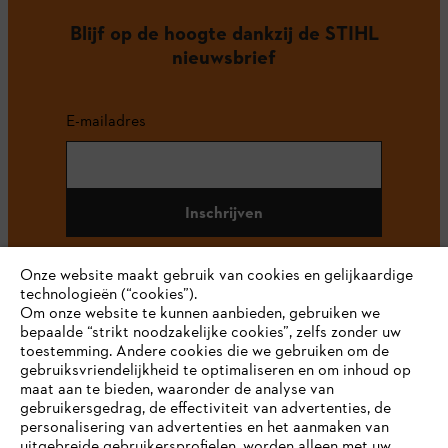
Blijf op de hoogte dankzij de STIHL
nieuwsbrief
E-mailadres
Inschrijven
Onze website maakt gebruik van cookies en gelijkaardige
technologieën (“cookies”).
#STIHL
Om onze website te kunnen aanbieden, gebruiken we
bepaalde “strikt noodzakelijke cookies”, zelfs zonder uw
toestemming. Andere cookies die we gebruiken om de
gebruiksvriendelijkheid te optimaliseren en om inhoud op
maat aan te bieden, waaronder de analyse van
gebruikersgedrag, de effectiviteit van advertenties, de
personalisering van advertenties en het aanmaken van
uitgebreide gebruikersprofielen, worden alleen met uw