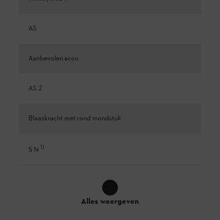
AS
Aanbevolen accu
AS 2
Blaaskracht met rond mondstuk
1
)
5 N
Alles weergeven