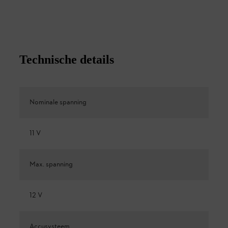
Technische details
Nominale spanning
11 V
Max. spanning
12 V
Accusysteem