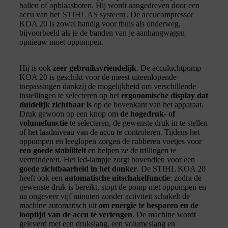
ballen of opblaasboten. Hij wordt aangedreven door een
accu van het
STIHL AS systeem
. De accucompressor
KOA 20 is zowel handig voor thuis als onderweg,
bijvoorbeeld als je de banden van je aanhangwagen
opnieuw moet oppompen.
Hij is ook
zeer gebruiksvriendelijk
. De acculuchtpomp
KOA 20 is geschikt voor de meest uiteenlopende
toepassingen dankzij de mogelijkheid om verschillende
instellingen te selecteren op het
ergonomische display dat
duidelijk zichtbaar is
op de bovenkant van het apparaat.
Druk gewoon op een knop om
de hogedruk- of
volumefunctie
te selecteren, de gewenste druk in te stellen
of het laadniveau van de accu te controleren. Tijdens het
oppompen en leeglopen zorgen de rubberen voetjes voor
een goede stabiliteit
en helpen ze de trillingen te
verminderen. Het led-lampje zorgt bovendien voor een
goede zichtbaarheid in het donker
. De STIHL KOA 20
heeft ook een
automatische uitschakelfunctie
: zodra de
gewenste druk is bereikt, stopt de pomp met oppompen en
na ongeveer vijf minuten zonder activiteit schakelt de
machine automatisch uit
om energie te besparen en de
looptijd van de accu te verlengen
. De machine wordt
geleverd met een drukslang, een volumeslang en