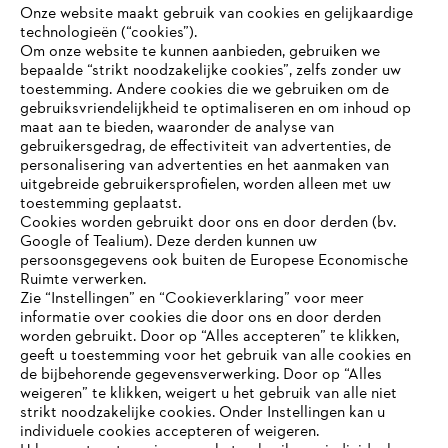
Onze website maakt gebruik van cookies en gelijkaardige
technologieën (“cookies”).
#STIHL
Om onze website te kunnen aanbieden, gebruiken we
bepaalde “strikt noodzakelijke cookies”, zelfs zonder uw
toestemming. Andere cookies die we gebruiken om de
gebruiksvriendelijkheid te optimaliseren en om inhoud op
maat aan te bieden, waaronder de analyse van
gebruikersgedrag, de effectiviteit van advertenties, de
personalisering van advertenties en het aanmaken van
uitgebreide gebruikersprofielen, worden alleen met uw
toestemming geplaatst.
Bedrijf
Cookies worden gebruikt door ons en door derden (bv.
Google of Tealium). Deze derden kunnen uw
persoonsgegevens ook buiten de Europese Economische
Ruimte verwerken.
STIHL FAQ
Zie “Instellingen” en “Cookieverklaring” voor meer
informatie over cookies die door ons en door derden
JE BROWSER WORDT NIET
worden gebruikt. Door op “Alles accepteren” te klikken,
ONDERSTEUND
geeft u toestemming voor het gebruik van alle cookies en
de bijbehorende gegevensverwerking. Door op “Alles
Contact
weigeren” te klikken, weigert u het gebruik van alle niet
strikt noodzakelijke cookies. Onder Instellingen kan u
Je gebruikt een browser die we nog niet ondersteunen. Om
individuele cookies accepteren of weigeren.
onze website optimaal te kunnen gebruiken, raden we aan dat