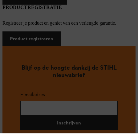
PRODUCTREGISTRATIE
Registreer je product en geniet van een verlengde garantie.
Product registreren
Blijf op de hoogte dankzij de STIHL
nieuwsbrief
E-mailadres
Inschrijven