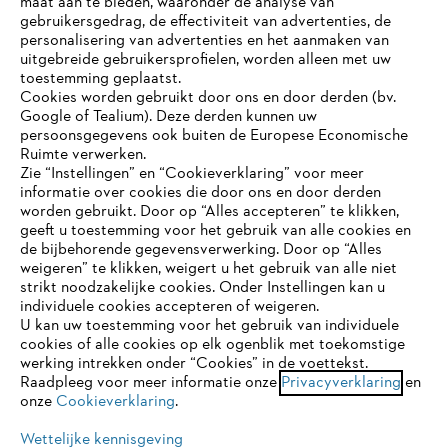
maat aan te bieden, waaronder de analyse van
gebruikersgedrag, de effectiviteit van advertenties, de
personalisering van advertenties en het aanmaken van
uitgebreide gebruikersprofielen, worden alleen met uw
toestemming geplaatst.
Bedrijf
Cookies worden gebruikt door ons en door derden (bv.
Google of Tealium). Deze derden kunnen uw
persoonsgegevens ook buiten de Europese Economische
Ruimte verwerken.
STIHL FAQ
Zie “Instellingen” en “Cookieverklaring” voor meer
informatie over cookies die door ons en door derden
JE BROWSER WORDT NIET
worden gebruikt. Door op “Alles accepteren” te klikken,
ONDERSTEUND
geeft u toestemming voor het gebruik van alle cookies en
de bijbehorende gegevensverwerking. Door op “Alles
Contact
weigeren” te klikken, weigert u het gebruik van alle niet
strikt noodzakelijke cookies. Onder Instellingen kan u
Je gebruikt een browser die we nog niet ondersteunen. Om
individuele cookies accepteren of weigeren.
onze website optimaal te kunnen gebruiken, raden we aan dat
U kan uw toestemming voor het gebruik van individuele
je overschakelt op één van de volgende browsers:
cookies of alle cookies op elk ogenblik met toekomstige
werking intrekken onder “Cookies” in de voettekst.
Gegevensbescherming
Impressum
Raadpleeg voor meer informatie onze
Privacyverklaring
en
onze
Cookieverklaring
.
firefox
chrome
Cookie-informatie
Juridische informatie
Wettelijke kennisgeving