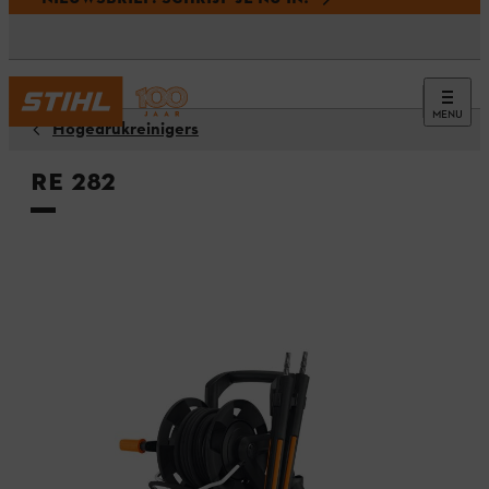
MENU
Hogedrukreinigers
RE 282