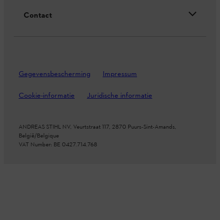
Contact
Gegevensbescherming
Impressum
Cookie-informatie
Juridische informatie
ANDREAS STIHL NV, Veurtstraat 117, 2870
Puurs-Sint-Amands,
België/Belgique
VAT Number: BE 0427.714.768