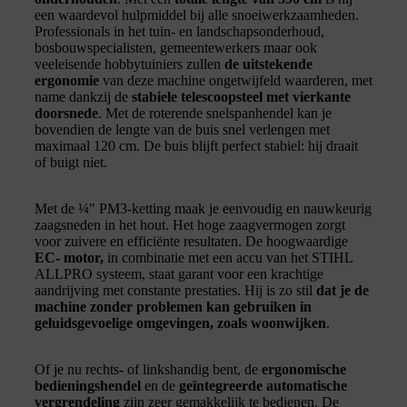
een waardevol hulpmiddel bij alle snoeiwerkzaamheden.
Professionals in het tuin- en landschapsonderhoud,
bosbouwspecialisten, gemeentewerkers maar ook
veeleisende hobbytuiniers zullen
de uitstekende
ergonomie
van deze machine ongetwijfeld waarderen, met
name dankzij de
stabiele telescoopsteel met vierkante
doorsnede
. Met de roterende snelspanhendel kan je
bovendien de lengte van de buis snel verlengen met
maximaal 120 cm. De buis blijft perfect stabiel: hij draait
of buigt niet.
Met de ¼" PM3-ketting maak je eenvoudig en nauwkeurig
zaagsneden in het hout. Het hoge zaagvermogen zorgt
voor zuivere en efficiënte resultaten. De hoogwaardige
EC‑ motor,
in combinatie met een accu van het STIHL
ALLPRO systeem, staat garant voor een krachtige
aandrijving met constante prestaties. Hij is zo stil
dat je de
machine zonder problemen kan gebruiken in
geluidsgevoelige omgevingen, zoals woonwijken
.
Of je nu rechts- of linkshandig bent, de
ergonomische
bedieningshendel
en de
geïntegreerde automatische
vergrendeling
zijn zeer gemakkelijk te bedienen. De