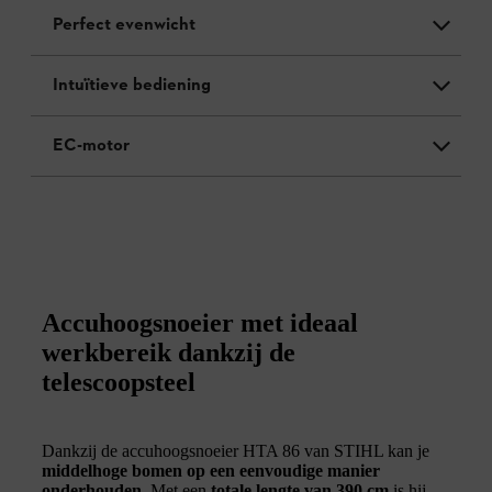
Perfect evenwicht
Intuïtieve bediening
EC-motor
Accuhoogsnoeier met ideaal
werkbereik dankzij de
telescoopsteel
Dankzij de accuhoogsnoeier HTA 86 van STIHL kan je
middelhoge bomen op een eenvoudige manier
onderhouden
. Met een
totale lengte van 390 cm
is hij