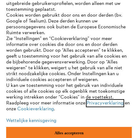
uitgebreide gebruikersprofielen, worden alleen met uw
toestemming geplaatst.
Bedrijf
Cookies worden gebruikt door ons en door derden (bv.
Google of Tealium). Deze derden kunnen uw
persoonsgegevens ook buiten de Europese Economische
Ruimte verwerken.
STIHL FAQ
Zie “Instellingen” en “Cookieverklaring” voor meer
informatie over cookies die door ons en door derden
JE BROWSER WORDT NIET
worden gebruikt. Door op “Alles accepteren” te klikken,
ONDERSTEUND
geeft u toestemming voor het gebruik van alle cookies en
de bijbehorende gegevensverwerking. Door op “Alles
Contact
weigeren” te klikken, weigert u het gebruik van alle niet
strikt noodzakelijke cookies. Onder Instellingen kan u
Je gebruikt een browser die we nog niet ondersteunen. Om
individuele cookies accepteren of weigeren.
onze website optimaal te kunnen gebruiken, raden we aan dat
U kan uw toestemming voor het gebruik van individuele
je overschakelt op één van de volgende browsers:
cookies of alle cookies op elk ogenblik met toekomstige
werking intrekken onder “Cookies” in de voettekst.
Gegevensbescherming
Impressum
Raadpleeg voor meer informatie onze
Privacyverklaring
en
onze
Cookieverklaring
.
firefox
chrome
Cookie-informatie
Juridische informatie
Wettelijke kennisgeving
safari
edge
Alles accepteren
ANDREAS STIHL NV, Veurtstraat 117, 2870
Puurs-Sint-Amands,