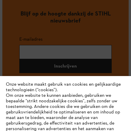
Blijf op de hoogte dankzij de STIHL
nieuwsbrief
E-mailadres
Inschrijven
Onze website maakt gebruik van cookies en gelijkaardige
technologieën (“cookies”).
#STIHL
Om onze website te kunnen aanbieden, gebruiken we
bepaalde “strikt noodzakelijke cookies”, zelfs zonder uw
toestemming. Andere cookies die we gebruiken om de
gebruiksvriendelijkheid te optimaliseren en om inhoud op
maat aan te bieden, waaronder de analyse van
gebruikersgedrag, de effectiviteit van advertenties, de
personalisering van advertenties en het aanmaken van