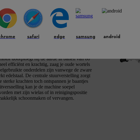
chrome
safari
edge
samsung
android
chte, massieve ondergrond te bewerken en grote
motor doorploegt hij de aarde in banen van 80
l efficiënt en krachtig, zaag je oude wortels
veelgebruikte onderdelen zijn vanwege de zware
kt edelstaal. De centrale stuurverstelling zorgt
 sterke krachten toch ontspannen je baantjes
itversnelling kan je de machine soepel
rden met zijn wielas of in reinigingspositie
makkelijk schoonmaken of vervangen.