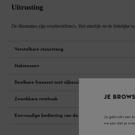
Uitrusting
De illustraties zijn voorbeeldfoto's. Het uiterlijk en de feitelij
Verstelbare stuurstang
Hakmessen
Deelbare freesset met zijbescherming
JE BROW
Zwenkbare remhaak
Eenvoudige bediening van de gashendel
Je gebruikt een 
we aan dat je ove