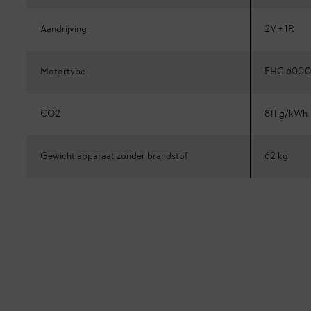
Aandrijving
2V + 1R
Motortype
EHC 600.0
CO2
811 g/kWh
Gewicht apparaat zonder brandstof
62 kg