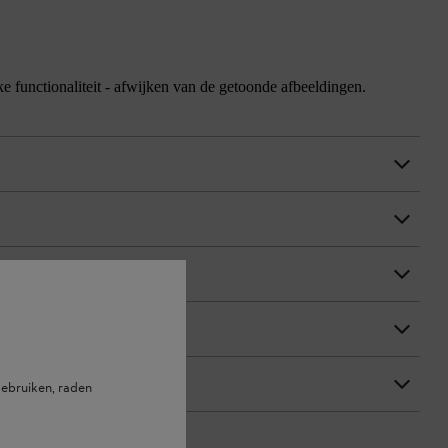
jke functionaliteit - afwijken van de getoonde afbeeldingen.
ebruiken, raden