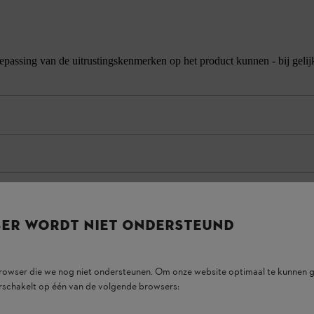
ke toepassing van de uitrustingskenmerken op het product kunnen - bij geli
SER WORDT NIET ONDERSTEUND
browser die we nog niet ondersteunen. Om onze website optimaal te kunnen g
rschakelt op één van de volgende browsers: