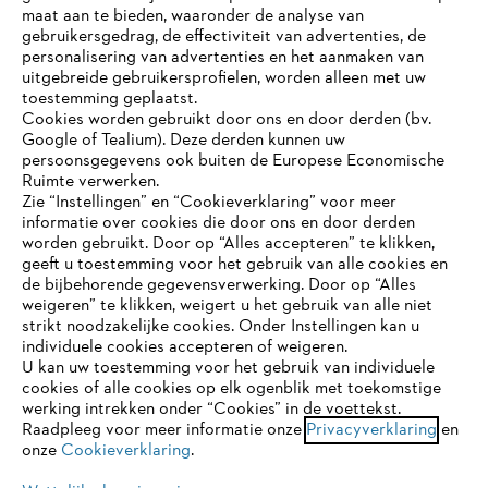
maat aan te bieden, waaronder de analyse van
gebruikersgedrag, de effectiviteit van advertenties, de
personalisering van advertenties en het aanmaken van
uitgebreide gebruikersprofielen, worden alleen met uw
toestemming geplaatst.
Bedrijf
Cookies worden gebruikt door ons en door derden (bv.
Google of Tealium). Deze derden kunnen uw
persoonsgegevens ook buiten de Europese Economische
Ruimte verwerken.
STIHL FAQ
Zie “Instellingen” en “Cookieverklaring” voor meer
informatie over cookies die door ons en door derden
JE BROWSER WORDT NIET
worden gebruikt. Door op “Alles accepteren” te klikken,
ONDERSTEUND
geeft u toestemming voor het gebruik van alle cookies en
de bijbehorende gegevensverwerking. Door op “Alles
Contact
weigeren” te klikken, weigert u het gebruik van alle niet
strikt noodzakelijke cookies. Onder Instellingen kan u
Je gebruikt een browser die we nog niet ondersteunen. Om
individuele cookies accepteren of weigeren.
onze website optimaal te kunnen gebruiken, raden we aan dat
U kan uw toestemming voor het gebruik van individuele
je overschakelt op één van de volgende browsers:
cookies of alle cookies op elk ogenblik met toekomstige
werking intrekken onder “Cookies” in de voettekst.
Gegevensbescherming
Impressum
Raadpleeg voor meer informatie onze
Privacyverklaring
en
onze
Cookieverklaring
.
firefox
chrome
Cookie-informatie
Juridische informatie