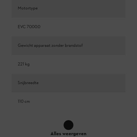
Motortype
EVC 7000.0
Gewicht apparaat zonder brandstof
221 kg
Snijbreedte
110 cm
Alles weergeven