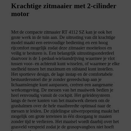
Krachtige zitmaaier met 2-cilinder
motor
Met de compacte zitmaaier RT 4112 SZ kan je ook het
grote werk in de tuin aan. De uitrusting van dit krachtige
model maakt een eenvoudige bediening en een hoog
rijcomfort mogelijk zodat deze zitmaaier moeiteloos en
veilig te besturen is. Een belangrijk uitrustingsonderdeel
daarvoor is de 1-pedaal-wielaandrijving waarmee je vlot
tussen voor- en achteruit kunt wisselen, of waarmee je elke
snelheid tussen het maximum en stilstand kunt instellen.
Het sportieve design, de lage instap en de comfortabele
bestuurdersstoel die je zonder gereedschap aan je
lichaamslengte kunt aanpassen, creëren een aangename
werkomgeving. De messen van het maaiwerk bedien je
heel eenvoudig vanuit de cockpit. Het geleidesysteem
langs de twee kanten van het maaiwerk dienen om de
grashalmen over de hele maaibreedte optimaal naar de
messen te leiden. De zijdelingse uitwerpopening maakt het
mogelijk om grote terreinen in één doorgang te maaien
zonder tijd te verliezen. Het maaisel wordt daarbij over het
grasveld verspreid zodat je de grasopvangbox niet hoeft