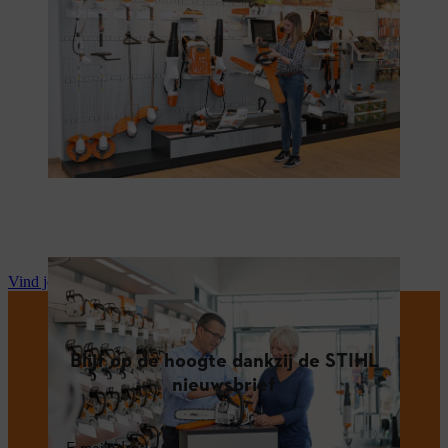
Vind je STIHL dealer
Blijf op de hoogte dankzij de STIHL
nieuwsbrief
E-mailadres