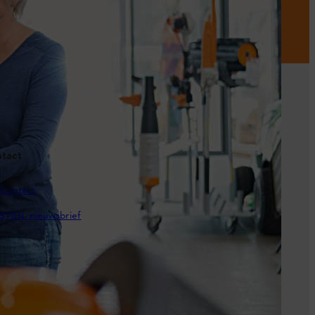
tact
Contact
STIHL nieuwsbrief