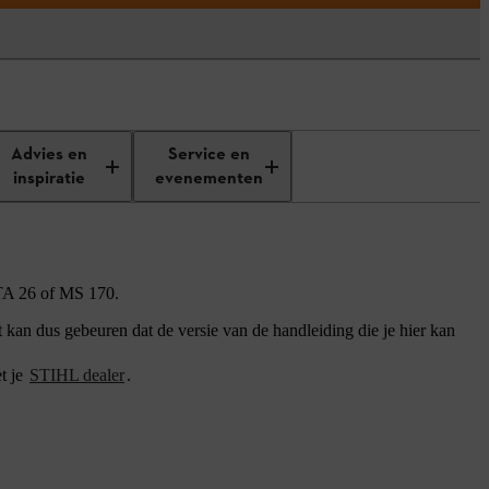
Advies en
Service en
inspiratie
evenementen
GTA 26 of MS 170.
an dus gebeuren dat de versie van de handleiding die je hier kan
t je
STIHL dealer
.