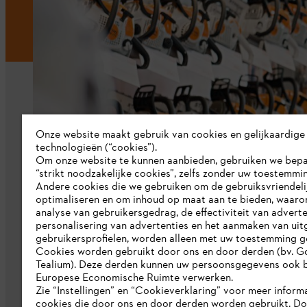
Onze website maakt gebruik van cookies en gelijkaardige
technologieën (“cookies”).
Bedrijf
Om onze website te kunnen aanbieden, gebruiken we bep
“strikt noodzakelijke cookies”, zelfs zonder uw toestemmi
Over ons
Andere cookies die we gebruiken om de gebruiksvriendeli
optimaliseren en om inhoud op maat aan te bieden, waaro
Pers
analyse van gebruikersgedrag, de effectiviteit van adverte
personalisering van advertenties en het aanmaken van uit
Werken bij STIHL
gebruikersprofielen, worden alleen met uw toestemming g
Cookies worden gebruikt door ons en door derden (bv. G
Duurzaamheid
Tealium). Deze derden kunnen uw persoonsgegevens ook b
Europese Economische Ruimte verwerken.
STIHL rapportagesysteem
Zie “Instellingen” en “Cookieverklaring” voor meer inform
cookies die door ons en door derden worden gebruikt. D