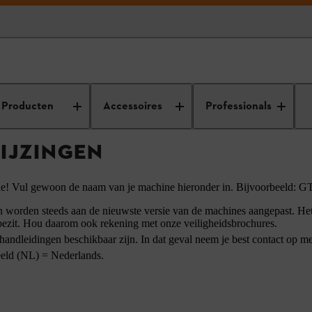
ebruiksaanwijzingen
Producten
Accessoires
Professionals
IJZINGEN
ne! Vul gewoon de naam van je machine hieronder in. Bijvoorbeeld: 
orden steeds aan de nieuwste versie van de machines aangepast. Het k
 bezit. Hou daarom ook rekening met onze veiligheidsbrochures.
andleidingen beschikbaar zijn. In dat geval neem je best contact op me
eeld (NL) = Nederlands.