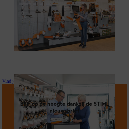
Vind je STIHL dealer
Blijf op de hoogte dankzij de STIHL
nieuwsbrief
E-mailadres