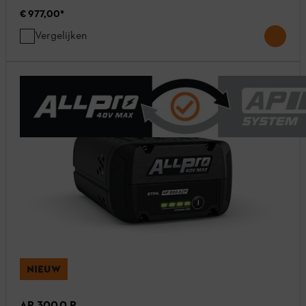
€ 977,00
*
Vergelijken
NIEUW
AP 300.0 P