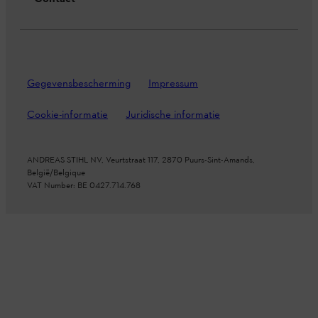
Gegevensbescherming
Impressum
Cookie-informatie
Juridische informatie
ANDREAS STIHL NV, Veurtstraat 117, 2870
Puurs-Sint-Amands,
België/Belgique
VAT Number: BE 0427.714.768