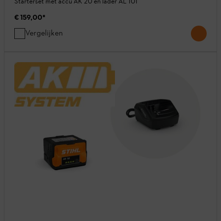
Starterset met accu AK 20 en lader AL 101
€ 159,00
*
Vergelijken