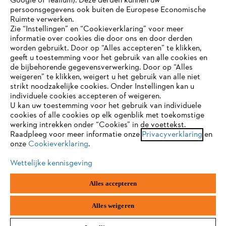
Google of Tealium). Deze derden kunnen uw
persoonsgegevens ook buiten de Europese Economische
Ruimte verwerken.
STIHL FAQ
Zie “Instellingen” en “Cookieverklaring” voor meer
informatie over cookies die door ons en door derden
JE BROWSER WORDT NIET
worden gebruikt. Door op “Alles accepteren” te klikken,
ONDERSTEUND
geeft u toestemming voor het gebruik van alle cookies en
de bijbehorende gegevensverwerking. Door op “Alles
Contact
weigeren” te klikken, weigert u het gebruik van alle niet
strikt noodzakelijke cookies. Onder Instellingen kan u
Je gebruikt een browser die we nog niet ondersteunen. Om
individuele cookies accepteren of weigeren.
onze website optimaal te kunnen gebruiken, raden we aan dat
U kan uw toestemming voor het gebruik van individuele
je overschakelt op één van de volgende browsers:
cookies of alle cookies op elk ogenblik met toekomstige
werking intrekken onder “Cookies” in de voettekst.
Gegevensbescherming
Impressum
Raadpleeg voor meer informatie onze
Privacyverklaring
en
onze
Cookieverklaring
.
firefox
chrome
Cookie-informatie
Juridische informatie
Wettelijke kennisgeving
safari
edge
Alles accepteren
ANDREAS STIHL NV, Veurtstraat 117, 2870
Puurs-Sint-Amands,
België/Belgique
samsung
android
VAT Number: BE 0427.714.768
Alles weigeren