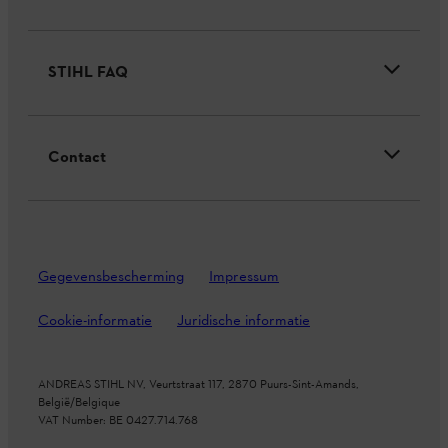
STIHL FAQ
Contact
Gegevensbescherming
Impressum
Cookie-informatie
Juridische informatie
ANDREAS STIHL NV, Veurtstraat 117, 2870
Puurs-Sint-Amands,
België/Belgique
VAT Number: BE 0427.714.768