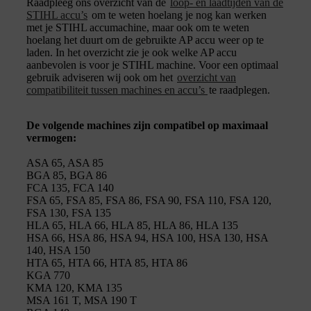
Raadpleeg ons overzicht van de
loop- en laadtijden van de
STIHL accu’s
om te weten hoelang je nog kan werken
met je STIHL accumachine, maar ook om te weten
hoelang het duurt om de gebruikte AP accu weer op te
laden. In het overzicht zie je ook welke AP accu
aanbevolen is voor je STIHL machine. Voor een optimaal
gebruik adviseren wij ook om het
overzicht van
compatibiliteit tussen machines en accu’s
te raadplegen.
De volgende machines zijn compatibel op maximaal
vermogen:
ASA 65, ASA 85
BGA 85, BGA 86
FCA 135, FCA 140
FSA 65, FSA 85, FSA 86, FSA 90, FSA 110, FSA 120,
FSA 130, FSA 135
HLA 65, HLA 66, HLA 85, HLA 86, HLA 135
HSA 66, HSA 86, HSA 94, HSA 100, HSA 130, HSA
140, HSA 150
HTA 65, HTA 66, HTA 85, HTA 86
KGA 770
KMA 120, KMA 135
MSA 161 T, MSA 190 T