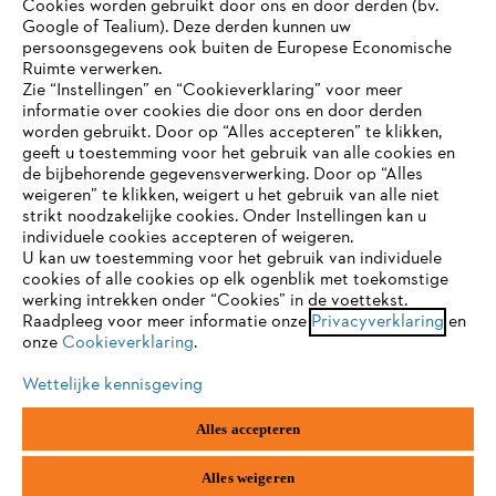
Cookies worden gebruikt door ons en door derden (bv.
Google of Tealium). Deze derden kunnen uw
persoonsgegevens ook buiten de Europese Economische
Ruimte verwerken.
Zie “Instellingen” en “Cookieverklaring” voor meer
informatie over cookies die door ons en door derden
JE BROWSER WORDT NIET
worden gebruikt. Door op “Alles accepteren” te klikken,
ONDERSTEUND
geeft u toestemming voor het gebruik van alle cookies en
de bijbehorende gegevensverwerking. Door op “Alles
weigeren” te klikken, weigert u het gebruik van alle niet
strikt noodzakelijke cookies. Onder Instellingen kan u
Je gebruikt een browser die we nog niet ondersteunen. Om
individuele cookies accepteren of weigeren.
onze website optimaal te kunnen gebruiken, raden we aan dat
U kan uw toestemming voor het gebruik van individuele
je overschakelt op één van de volgende browsers:
cookies of alle cookies op elk ogenblik met toekomstige
werking intrekken onder “Cookies” in de voettekst.
Raadpleeg voor meer informatie onze
Privacyverklaring
en
onze
Cookieverklaring
.
firefox
chrome
Wettelijke kennisgeving
safari
edge
Alles accepteren
samsung
android
Alles weigeren