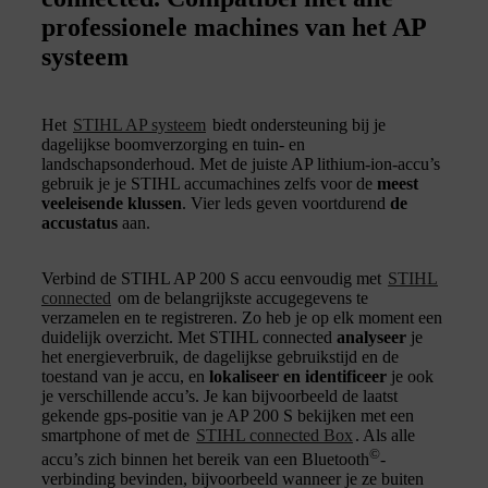
professionele machines van het AP
systeem
Het
STIHL AP systeem
biedt ondersteuning bij je
dagelijkse boomverzorging en tuin- en
landschapsonderhoud. Met de juiste AP lithium-ion-accu’s
gebruik je je STIHL accumachines zelfs voor de
meest
veeleisende klussen
. Vier leds geven voortdurend
de
accustatus
aan.
Verbind de STIHL AP 200 S accu eenvoudig met
STIHL
connected
om de belangrijkste accugegevens te
verzamelen en te registreren. Zo heb je op elk moment een
duidelijk overzicht. Met STIHL connected
analyseer
je
het energieverbruik, de dagelijkse gebruikstijd en de
toestand van je accu, en
lokaliseer en identificeer
je ook
je verschillende accu’s. Je kan bijvoorbeeld de laatst
gekende gps-positie van je AP 200 S bekijken met een
smartphone of met de
STIHL connected Box
. Als alle
©
accu’s zich binnen het bereik van een Bluetooth
-
verbinding bevinden, bijvoorbeeld wanneer je ze buiten