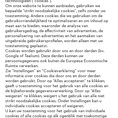
technologieën (“cookies”).
#STIHL
Om onze website te kunnen aanbieden, gebruiken we
bepaalde “strikt noodzakelijke cookies”, zelfs zonder uw
toestemming. Andere cookies die we gebruiken om de
gebruiksvriendelijkheid te optimaliseren en om inhoud op
maat aan te bieden, waaronder de analyse van
gebruikersgedrag, de effectiviteit van advertenties, de
personalisering van advertenties en het aanmaken van
uitgebreide gebruikersprofielen, worden alleen met uw
toestemming geplaatst.
Bedrijf
Cookies worden gebruikt door ons en door derden (bv.
Google of Tealium). Deze derden kunnen uw
persoonsgegevens ook buiten de Europese Economische
Ruimte verwerken.
STIHL FAQ
Zie “Instellingen” en “Cookieverklaring” voor meer
informatie over cookies die door ons en door derden
JE BROWSER WORDT NIET
worden gebruikt. Door op “Alles accepteren” te klikken,
ONDERSTEUND
geeft u toestemming voor het gebruik van alle cookies en
de bijbehorende gegevensverwerking. Door op “Alles
Contact
weigeren” te klikken, weigert u het gebruik van alle niet
strikt noodzakelijke cookies. Onder Instellingen kan u
Je gebruikt een browser die we nog niet ondersteunen. Om
individuele cookies accepteren of weigeren.
onze website optimaal te kunnen gebruiken, raden we aan dat
U kan uw toestemming voor het gebruik van individuele
je overschakelt op één van de volgende browsers:
cookies of alle cookies op elk ogenblik met toekomstige