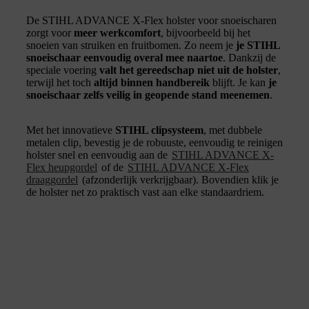
De STIHL ADVANCE X-Flex holster voor snoeischaren
zorgt voor
meer werkcomfort
, bijvoorbeeld bij het
snoeien van struiken en fruitbomen. Zo neem je
je STIHL
snoeischaar eenvoudig overal mee naartoe
. Dankzij de
speciale voering
valt het gereedschap niet uit de holster
,
terwijl het toch
altijd binnen handbereik
blijft. Je kan
je
snoeischaar zelfs veilig in geopende stand meenemen
.
Met het innovatieve
STIHL clipsysteem
, met dubbele
metalen clip, bevestig je de robuuste, eenvoudig te reinigen
holster snel en eenvoudig aan de
STIHL ADVANCE X-
Flex heupgordel
of de
STIHL ADVANCE X-Flex
draaggordel
(afzonderlijk verkrijgbaar). Bovendien klik je
de holster net zo praktisch vast aan elke standaardriem.