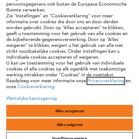
persoonsgegevens ook buiten de Europese Economische
Ruimte verwerken.
Zie “Instellingen” en “Cookieverklaring” voor meer
informatie over cookies die door ons en door derden
JE BROWSER WORDT NIET
worden gebruikt. Door op “Alles accepteren” te klikken,
ONDERSTEUND
geeft u toestemming voor het gebruik van alle cookies en
de bijbehorende gegevensverwerking. Door op “Alles
Bedrijf
weigeren” te klikken, weigert u het gebruik van alle niet
strikt noodzakelijke cookies. Onder Instellingen kan u
Je gebruikt een browser die we nog niet ondersteunen. Om
individuele cookies accepteren of weigeren.
onze website optimaal te kunnen gebruiken, raden we aan dat
U kan uw toestemming voor het gebruik van individuele
je overschakelt op één van de volgende browsers:
STIHL FAQ
cookies of alle cookies op elk ogenblik met toekomstige
werking intrekken onder “Cookies” in de voettekst.
Raadpleeg voor meer informatie onze
Privacyverklaring
en
onze
Cookieverklaring
.
firefox
chrome
Contact
Wettelijke kennisgeving
safari
edge
Alles accepteren
samsung
android
Alles weigeren
Gegevensbescherming
Impressum
Instellingen openen