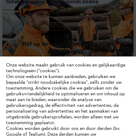
Veiligheidskleding / beschermende kleding
Blijf op de hoogte dankzij de STIHL
nieuwsbrief
Onze website maakt gebruik van cookies en gelijkaardige
E-mailadres
technologieën (“cookies”).
Om onze website te kunnen aanbieden, gebruiken we
bepaalde “strikt noodzakelijke cookies”, zelfs zonder uw
toestemming. Andere cookies die we gebruiken om de
gebruiksvriendelijkheid te optimaliseren en om inhoud op
Inschrijven
maat aan te bieden, waaronder de analyse van
gebruikersgedrag, de effectiviteit van advertenties, de
personalisering van advertenties en het aanmaken van
uitgebreide gebruikersprofielen, worden alleen met uw
toestemming geplaatst.
#STIHL
Cookies worden gebruikt door ons en door derden (bv.
Google of Tealium). Deze derden kunnen uw