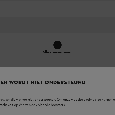
Alles weergeven
SER WORDT NIET ONDERSTEUND
browser die we nog niet ondersteunen. Om onze website optimaal te kunnen g
rschakelt op één van de volgende browsers:
ke toepassing van de uitrustingskenmerken op het product kunnen - bij geli