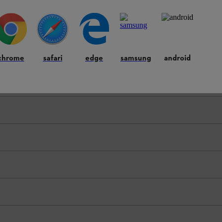
chrome
safari
edge
samsung
android