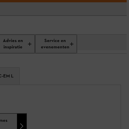
Advies en
Service en
inspiratie
evenementen
C-EM L
smes