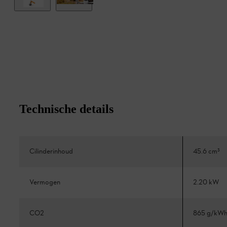
Technische details
Cilinderinhoud
45.6 cm³
Vermogen
2.20 kW
CO2
865 g/kW