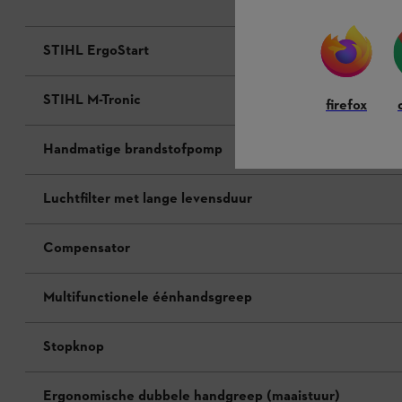
STIHL ErgoStart
STIHL M-Tronic
firefox
Handmatige brandstofpomp
Luchtfilter met lange levensduur
Compensator
Multifunctionele éénhandsgreep
Stopknop
Ergonomische dubbele handgreep (maaistuur)