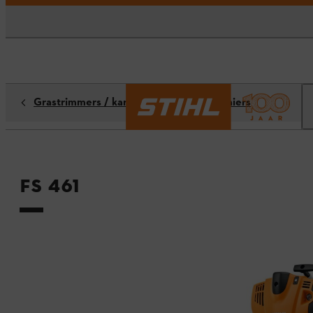
Grastrimmers / kantenmaaiers / bosmaaiers
FS 461