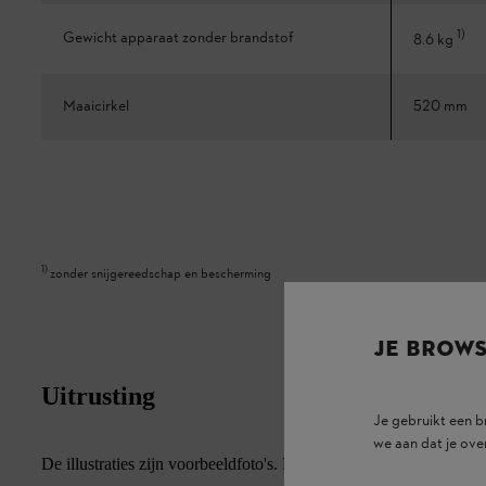
1
)
Gewicht apparaat zonder brandstof
8.6 kg
Maaicirkel
520 mm
1
)
zonder snijgereedschap en bescherming
JE BROW
Uitrusting
Je gebruikt een 
we aan dat je ove
De illustraties zijn voorbeeldfoto's. Het uiterlijk en de feitelij