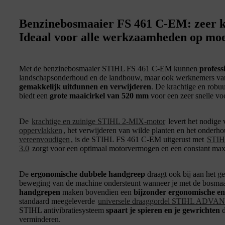
Benzinebosmaaier FS 461 C-EM: zeer kr
Ideaal voor alle werkzaamheden op moei
Met de benzinebosmaaier STIHL FS 461 C-EM kunnen
profess
landschapsonderhoud en de landbouw, maar ook werknemers va
gemakkelijk uitdunnen en verwijderen
. De krachtige en rob
biedt een
grote maaicirkel van 520 mm
voor een zeer snelle vo
De
krachtige en zuinige STIHL 2-MIX-motor
levert het nodige
oppervlakken
, het verwijderen van wilde planten en het onderh
vereenvoudigen
, is de STIHL FS 461 C-EM uitgerust met
STIH
3.0
zorgt voor een optimaal motorvermogen en een constant max
De
ergonomische dubbele handgreep
draagt ook bij aan het ge
beweging van de machine ondersteunt wanneer je met de bosma
handgrepen
maken bovendien een
bijzonder ergonomische en
standaard meegeleverde
universele draaggordel STIHL ADVA
STIHL antivibratiesysteem
spaart je spieren en je gewrichten
d
verminderen.