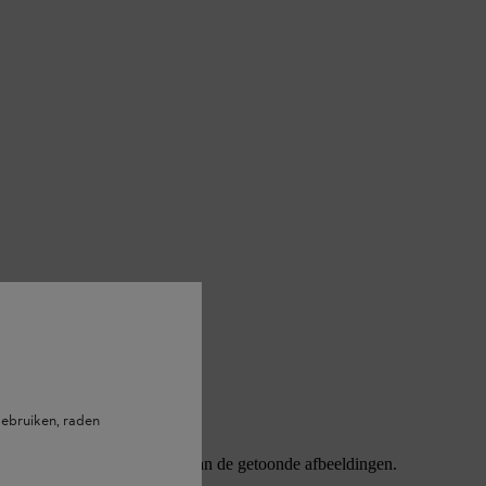
ebruiken, raden
jke functionaliteit - afwijken van de getoonde afbeeldingen.