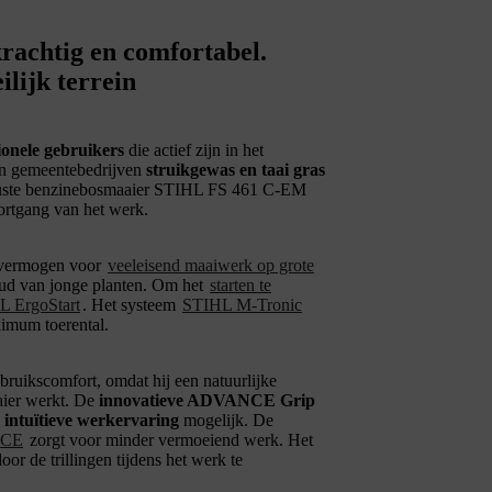
achtig en comfortabel.
lijk terrein
ionele gebruikers
die actief zijn in het
n gemeentebedrijven
struikgewas en taai gras
uuste benzinebosmaaier STIHL FS 461 C-EM
ortgang van het werk.
 vermogen voor
veeleisend maaiwerk op grote
oud van jonge planten. Om het
starten te
L ErgoStart
. Het systeem
STIHL M-Tronic
imum toerental.
bruikscomfort, omdat hij een natuurlijke
aier werkt. De
innovatieve ADVANCE Grip
 intuïtieve werkervaring
mogelijk. De
NCE
zorgt voor minder vermoeiend werk. Het
oor de trillingen tijdens het werk te