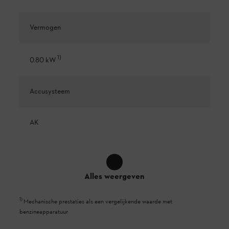
Vermogen
1
)
0.80 kW
Accusysteem
AK
Alles weergeven
1
)
Mechanische prestaties als een vergelijkende waarde met
benzineapparatuur