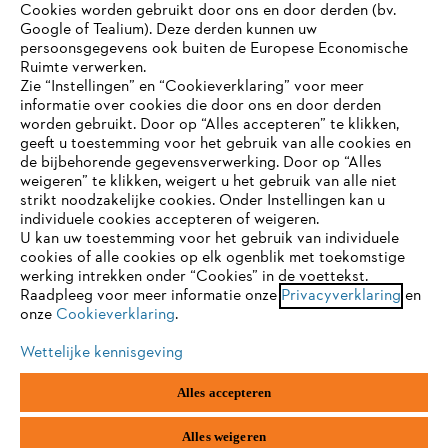
Bedrijf
Cookies worden gebruikt door ons en door derden (bv.
Google of Tealium). Deze derden kunnen uw
persoonsgegevens ook buiten de Europese Economische
Ruimte verwerken.
STIHL FAQ
Zie “Instellingen” en “Cookieverklaring” voor meer
informatie over cookies die door ons en door derden
JE BROWSER WORDT NIET
worden gebruikt. Door op “Alles accepteren” te klikken,
ONDERSTEUND
geeft u toestemming voor het gebruik van alle cookies en
de bijbehorende gegevensverwerking. Door op “Alles
Contact
weigeren” te klikken, weigert u het gebruik van alle niet
strikt noodzakelijke cookies. Onder Instellingen kan u
Je gebruikt een browser die we nog niet ondersteunen. Om
individuele cookies accepteren of weigeren.
onze website optimaal te kunnen gebruiken, raden we aan dat
U kan uw toestemming voor het gebruik van individuele
je overschakelt op één van de volgende browsers:
cookies of alle cookies op elk ogenblik met toekomstige
werking intrekken onder “Cookies” in de voettekst.
Gegevensbescherming
Impressum
Raadpleeg voor meer informatie onze
Privacyverklaring
en
onze
Cookieverklaring
.
firefox
chrome
Cookie-informatie
Juridische informatie
Wettelijke kennisgeving
safari
edge
Alles accepteren
ANDREAS STIHL NV, Veurtstraat 117, 2870
Puurs-Sint-Amands,
België/Belgique
samsung
android
VAT Number: BE 0427.714.768
Alles weigeren