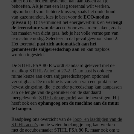
direct op de bedieningshendel kan aanpassen aan je
behoeften. Als je met een laag toerental wilt werken,
bijvoorbeeld voor lichtere klussen, zoals het onderhoud
van gazonranden, kies je best voor de
ECO-modus
(niveau 1)
. Dit vermindert het energieverbruik en
verlengt
de levensduur van de accu
. Voor zwaardere taken, zoals
het maaien van dicht gras, heb je het volle vermogen van
je machine nodig. Selecteer in dat geval gewoon stand 2.
Het toerental
past zich automatisch aan het
gemonteerde snijgereedschap aan
en kan traploos
worden ingesteld.
De STIHL FSA 80 R wordt standaard geleverd met de
maaikop STIHL AutoCut 27-2
. Daarnaast is ook een
ruime keuze aan extra snijgereedschappen optioneel
verkrijgbaar. De machine is voorzien van een praktische
bevestigingsring, die je zonder gereedschap kan aanpassen
aan de lengte van de gebruiker om de standaard
meegeleverde
STIHL draaggordel
aan te bevestigen. Hij
heeft ook een
ophangoog om de machine aan de muur
te hangen
.
Raadpleeg ons overzicht van de
loop- en laadtijden van de
STIHL accu’s
om te weten hoelang je nog kan werken
met de accubosmaaier STIHL FSA 80 R, maar ook om te