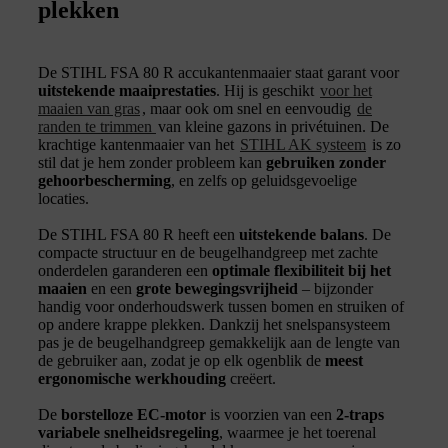
plekken
De STIHL FSA 80 R accukantenmaaier staat garant voor
uitstekende maaiprestaties
. Hij is geschikt
voor het
maaien van gras
, maar ook om snel en eenvoudig
de
randen te trimmen
van kleine gazons in privétuinen. De
krachtige kantenmaaier van het
STIHL AK systeem
is zo
stil dat je hem zonder probleem kan
gebruiken zonder
gehoorbescherming
, en zelfs op geluidsgevoelige
locaties.
De STIHL FSA 80 R heeft een
uitstekende balans
. De
compacte structuur en de beugelhandgreep met zachte
onderdelen garanderen een
optimale flexibiliteit bij het
maaien
en een
grote bewegingsvrijheid
– bijzonder
handig voor onderhoudswerk tussen bomen en struiken of
op andere krappe plekken. Dankzij het snelspansysteem
pas je de beugelhandgreep gemakkelijk aan de lengte van
de gebruiker aan, zodat je op elk ogenblik de
meest
ergonomische werkhouding
creëert.
De
borstelloze EC-motor
is voorzien van een
2-traps
variabele snelheidsregeling
, waarmee je het toerenal