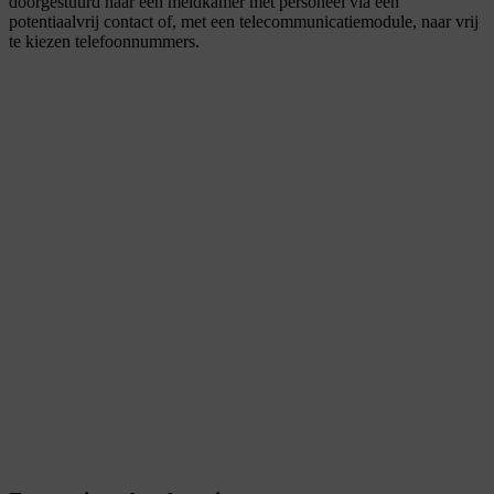
doorgestuurd naar een meldkamer met personeel via een
potentiaalvrij contact of, met een telecommunicatiemodule, naar vrij
te kiezen telefoonnummers.