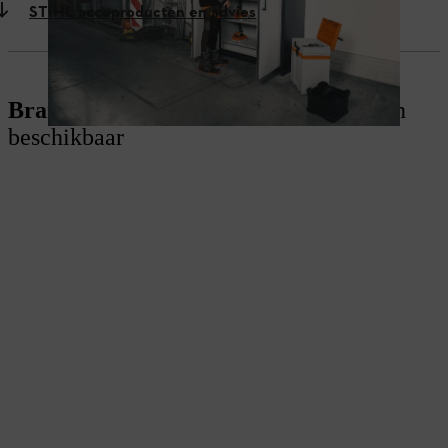
STIHL accuproducten en advies
Brandwerende laadkast:
twee formaten
beschikbaar