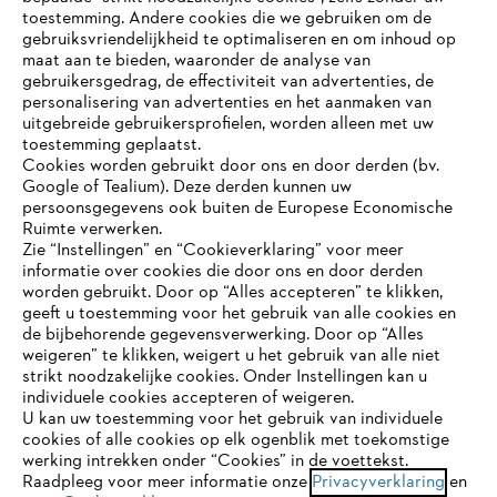
toestemming. Andere cookies die we gebruiken om de
gebruiksvriendelijkheid te optimaliseren en om inhoud op
maat aan te bieden, waaronder de analyse van
gebruikersgedrag, de effectiviteit van advertenties, de
personalisering van advertenties en het aanmaken van
uitgebreide gebruikersprofielen, worden alleen met uw
toestemming geplaatst.
Cookies worden gebruikt door ons en door derden (bv.
Google of Tealium). Deze derden kunnen uw
persoonsgegevens ook buiten de Europese Economische
Ruimte verwerken.
Zie “Instellingen” en “Cookieverklaring” voor meer
informatie over cookies die door ons en door derden
JE BROWSER WORDT NIET
worden gebruikt. Door op “Alles accepteren” te klikken,
ONDERSTEUND
geeft u toestemming voor het gebruik van alle cookies en
de bijbehorende gegevensverwerking. Door op “Alles
weigeren” te klikken, weigert u het gebruik van alle niet
strikt noodzakelijke cookies. Onder Instellingen kan u
Je gebruikt een browser die we nog niet ondersteunen. Om
individuele cookies accepteren of weigeren.
onze website optimaal te kunnen gebruiken, raden we aan dat
U kan uw toestemming voor het gebruik van individuele
je overschakelt op één van de volgende browsers:
cookies of alle cookies op elk ogenblik met toekomstige
werking intrekken onder “Cookies” in de voettekst.
Raadpleeg voor meer informatie onze
Privacyverklaring
en