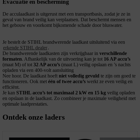
Evacuatie en bescherming
De acculaadkast is uitgerust met een transportbasis, zodat je ze in
geval van brand veilig kan verplaatsen. Dat beschermt mensen en
het gebouw en voorkomt bijkomende schade door bluswater.
Je bestelt de STIHL brandwerende laadkast uitsluitend via een
erkende STIHL dealer
.
De brandwerende laadkasten zijn verkrijgbaar in
verschillende
formaten
. Afhankelijk van de uitvoering kan je tot
16 AP accu’s
(maat M) of tot
32 AP accu’s
(maat L) veilig opslaan en ’s nachts
opladen via een 400‑volt aansluiting
Nee hoor. De laadkast hoeft
niet volledig gevuld
te zijn om goed te
functioneren. Ook met
één of twee accu’s
werkt ze even veilig en
efficiënt.
Je kan
STIHL accu’s tot maximaal 2 kW en 15 kg
veilig opladen
en opslaan in de laadkast. Zo combineer je maximale veiligheid met
optimale laadprestaties.
Ontdek onze laders