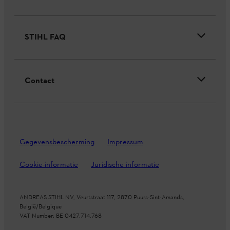
STIHL FAQ
Contact
Gegevensbescherming
Impressum
Cookie-informatie
Juridische informatie
ANDREAS STIHL NV, Veurtstraat 117, 2870
Puurs-Sint-Amands,
België/Belgique
VAT Number: BE 0427.714.768