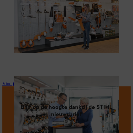
Vind je STIHL dealer
Blijf op de hoogte dankzij de STIHL
nieuwsbrief
E-mailadres