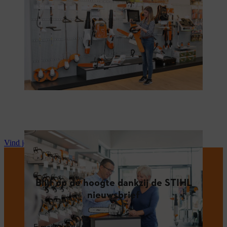
Vind je STIHL dealer
Blijf op de hoogte dankzij de STIHL
nieuwsbrief
E-mailadres