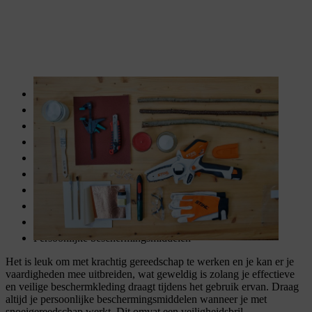
Takken met verschillende doorsneden
Snoeizaag (bv.
GTA 26 accusnoeizaag
)
Optioneel: verf
Optioneel: borstel
Optioneel: bladgoud of bladmetaal
4 glazen kaarsenhouders
4 kaarsen
Houten plank om als basis te gebruiken
Hetelijmpistool
Persoonlijke beschermingsmiddelen
Het is leuk om met krachtig gereedschap te werken en je kan er je
vaardigheden mee uitbreiden, wat geweldig is zolang je effectieve
en veilige beschermkleding draagt tijdens het gebruik ervan. Draag
altijd je persoonlijke beschermingsmiddelen wanneer je met
snoeigereedschap werkt. Dit omvat een veiligheidsbril,