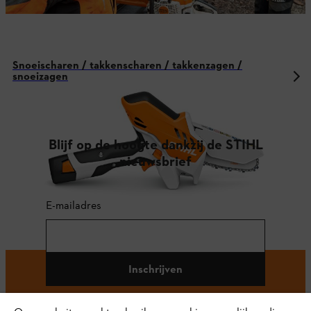
Snoeischaren / takkenscharen / takkenzagen /
snoeizagen
Blijf op de hoogte dankzij de STIHL
nieuwsbrief
E-mailadres
Inschrijven