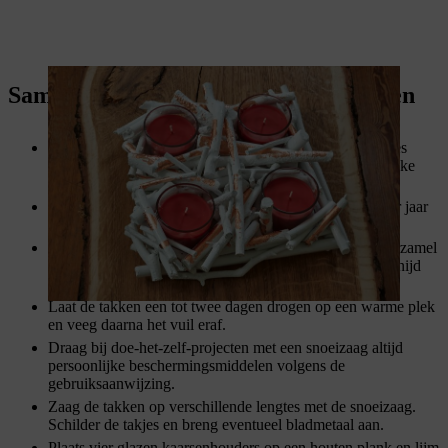
Samenvatting: een adventskrans maken
Dit doe-het-zelf-project voor een kaarsenkrans van takjes
brengt je in de feeststemming en geeft een chique, rustieke
touch aan je decoratie.
Deze houten adventskrans gaat lang mee en kan je ieder jaar
opnieuw gebruiken.
Kies geschikte takken in je tuin of op het platteland. Verzamel
buiten je eigen tuin alleen hout dat op de grond ligt en snijd
het nooit af van levende bomen.
Laat de takken een tot twee dagen drogen op een warme plek
en veeg daarna het vuil eraf.
Draag bij doe-het-zelf-projecten met een snoeizaag altijd
persoonlijke beschermingsmiddelen volgens de
gebruiksaanwijzing.
Zaag de takken op verschillende lengtes met de snoeizaag.
Schilder de takjes en breng eventueel bladmetaal aan.
Plaats vier glazen kaarsenhouders op een houten plank en lijm