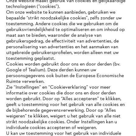
Onze website maakt gebruik van cookies en gelijkaardige
technologieën (“cookies”).
#STIHL
Om onze website te kunnen aanbieden, gebruiken we
bepaalde “strikt noodzakelijke cookies”, zelfs zonder uw
toestemming. Andere cookies die we gebruiken om de
gebruiksvriendelijkheid te optimaliseren en om inhoud op
maat aan te bieden, waaronder de analyse van
gebruikersgedrag, de effectiviteit van advertenties, de
personalisering van advertenties en het aanmaken van
uitgebreide gebruikersprofielen, worden alleen met uw
toestemming geplaatst.
Bedrijf
Cookies worden gebruikt door ons en door derden (bv.
Google of Tealium). Deze derden kunnen uw
persoonsgegevens ook buiten de Europese Economische
Ruimte verwerken.
STIHL FAQ
Zie “Instellingen” en “Cookieverklaring” voor meer
informatie over cookies die door ons en door derden
JE BROWSER WORDT NIET
worden gebruikt. Door op “Alles accepteren” te klikken,
ONDERSTEUND
geeft u toestemming voor het gebruik van alle cookies en
de bijbehorende gegevensverwerking. Door op “Alles
Contact
weigeren” te klikken, weigert u het gebruik van alle niet
strikt noodzakelijke cookies. Onder Instellingen kan u
Je gebruikt een browser die we nog niet ondersteunen. Om
individuele cookies accepteren of weigeren.
onze website optimaal te kunnen gebruiken, raden we aan dat
U kan uw toestemming voor het gebruik van individuele
je overschakelt op één van de volgende browsers: