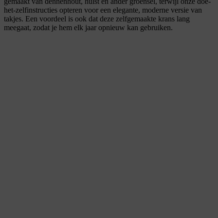
gemaakt van dennenhout, hulst en ander groensel, terwijl onze doe-
het-zelfinstructies opteren voor een elegante, moderne versie van
takjes. Een voordeel is ook dat deze zelfgemaakte krans lang
meegaat, zodat je hem elk jaar opnieuw kan gebruiken.