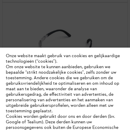
Onze website maakt gebruik van cookies en gelijkaardige
technologieën (“cookies”).
Om onze website te kunnen aanbieden, gebruiken we
bepaalde “strikt noodzakelijke cookies”, zelfs zonder uw
toestemming. Andere cookies die we gebruiken om de
gebruiksvriendelijkheid te optimaliseren en om inhoud op
maat aan te bieden, waaronder de analyse van
gebruikersgedrag, de effectiviteit van advertenties, de
personalisering van advertenties en het aanmaken van
uitgebreide gebruikersprofielen, worden alleen met uw
Veiligheidsbril DYNAMIC Contrast, helder
toestemming geplaatst.
Cookies worden gebruikt door ons en door derden (bv.
Veiligheidsbrillen / oogbescherming
Google of Tealium). Deze derden kunnen uw
Krasvrij, antiaanslag brillenglas beschermt de ogenlangs de
persoonsgegevens ook buiten de Europese Economische
voorkant en de zijkant