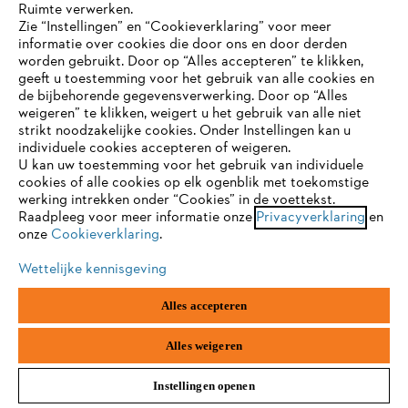
Ruimte verwerken.
Zie “Instellingen” en “Cookieverklaring” voor meer
€ 15,50
*
informatie over cookies die door ons en door derden
JE BROWSER WORDT NIET
Vergelijken
worden gebruikt. Door op “Alles accepteren” te klikken,
ONDERSTEUND
geeft u toestemming voor het gebruik van alle cookies en
de bijbehorende gegevensverwerking. Door op “Alles
weigeren” te klikken, weigert u het gebruik van alle niet
20
VAN
24
PRODUCTEN
strikt noodzakelijke cookies. Onder Instellingen kan u
Je gebruikt een browser die we nog niet ondersteunen. Om
individuele cookies accepteren of weigeren.
onze website optimaal te kunnen gebruiken, raden we aan dat
Meer weergeven
U kan uw toestemming voor het gebruik van individuele
je overschakelt op één van de volgende browsers:
cookies of alle cookies op elk ogenblik met toekomstige
werking intrekken onder “Cookies” in de voettekst.
Raadpleeg voor meer informatie onze
Privacyverklaring
en
onze
Cookieverklaring
.
firefox
chrome
Wettelijke kennisgeving
safari
edge
Accessoires
Alles accepteren
samsung
android
Alles weigeren
Instellingen openen