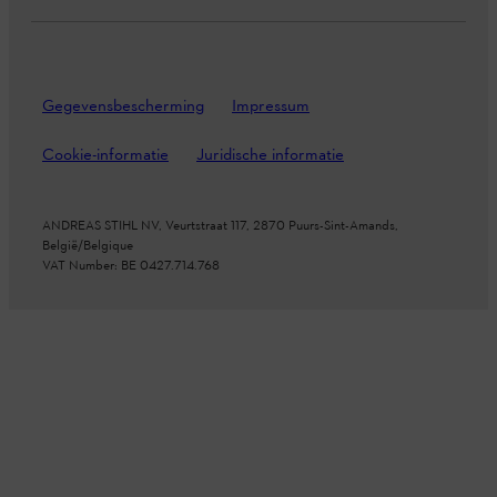
Gegevensbescherming
Impressum
Cookie-informatie
Juridische informatie
ANDREAS STIHL NV, Veurtstraat 117, 2870
Puurs-Sint-Amands,
België/Belgique
VAT Number: BE 0427.714.768