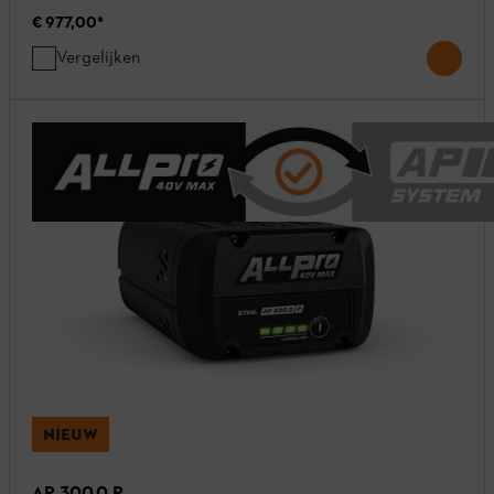
€ 977,00
*
Vergelijken
NIEUW
AP 300.0 P