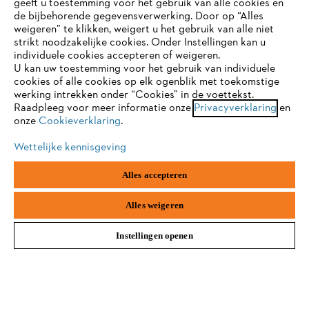
geeft u toestemming voor het gebruik van alle cookies en
de bijbehorende gegevensverwerking. Door op “Alles
weigeren” te klikken, weigert u het gebruik van alle niet
Blijf op de hoogte dankzij de STIHL
strikt noodzakelijke cookies. Onder Instellingen kan u
Je gebruikt een browser die we nog niet ondersteunen. Om
individuele cookies accepteren of weigeren.
nieuwsbrief
onze website optimaal te kunnen gebruiken, raden we aan dat
U kan uw toestemming voor het gebruik van individuele
je overschakelt op één van de volgende browsers:
cookies of alle cookies op elk ogenblik met toekomstige
werking intrekken onder “Cookies” in de voettekst.
E-mailadres
Raadpleeg voor meer informatie onze
Privacyverklaring
en
onze
Cookieverklaring
.
firefox
chrome
Wettelijke kennisgeving
safari
edge
Inschrijven
Alles accepteren
samsung
android
Alles weigeren
#STIHL
Instellingen openen