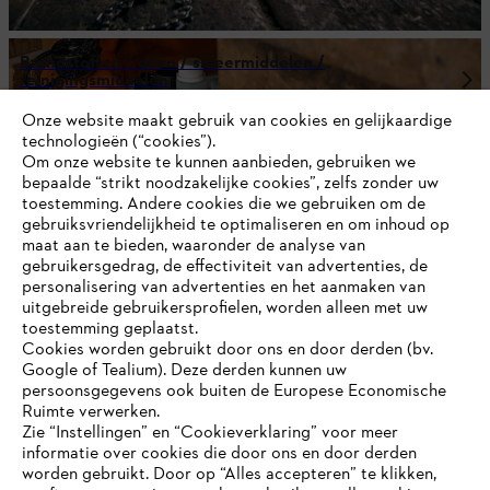
Brandstoffen / oliën / smeermiddelen /
reinigingsmiddelen
Onze website maakt gebruik van cookies en gelijkaardige
technologieën (“cookies”).
Om onze website te kunnen aanbieden, gebruiken we
bepaalde “strikt noodzakelijke cookies”, zelfs zonder uw
toestemming. Andere cookies die we gebruiken om de
gebruiksvriendelijkheid te optimaliseren en om inhoud op
maat aan te bieden, waaronder de analyse van
gebruikersgedrag, de effectiviteit van advertenties, de
personalisering van advertenties en het aanmaken van
uitgebreide gebruikersprofielen, worden alleen met uw
toestemming geplaatst.
Cookies worden gebruikt door ons en door derden (bv.
Google of Tealium). Deze derden kunnen uw
persoonsgegevens ook buiten de Europese Economische
Veiligheidskleding / beschermende kleding
Ruimte verwerken.
Zie “Instellingen” en “Cookieverklaring” voor meer
informatie over cookies die door ons en door derden
JE BROWSER WORDT NIET
worden gebruikt. Door op “Alles accepteren” te klikken,
ONDERSTEUND