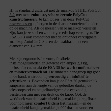
Hij is standaard uitgerust met de
maaikop STIHL PolyCut
3-2
met twee
robuuste, scharnierende PolyCut
kunststofmessen
. Je kan tot zes van deze
PolyCut
reservemessen
opbergen in de daartoe voorziene houder
op de machine. Als de messen van je maaikop versleten
zijn, kan je ze snel en zonder gereedschap vervangen. De
FSA 30 is ook compatibel met de optioneel verkrijgbare
maaikop AutoCut C 3-2
en de maaidraad met een
diameter van 1,4 mm.
Met zijn ergonomische vorm, flexibele
instelmogelijkheden en gewicht van amper 2,3 kg,
inclusief accu, maakt de FSA 30 het
werk comfortabeler
en minder vermoeiend
. De rubberen handgreep ligt goed
in de hand, waardoor hij
eenvoudig en intuïtief te
gebruiken
is. Bovendien kan je de FSA 30 gemakkelijk
aanpassen aan de lengte van de gebruiker dankzij de
telescoopsteel en beugelhandgreep die eenvoudig
verstelbaar zijn met een druk op de knop. Ook de
werkhoek van de maaieenheid is gemakkelijk regelbaar
voor nog
meer comfort tijdens het maaien
– en de
maaieenheid kan je gemakkelijk 90° draaien voor een