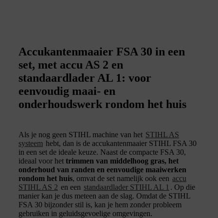
Accukantenmaaier FSA 30 in een
set, met accu AS 2 en
standaardlader AL 1: voor
eenvoudig maai- en
onderhoudswerk rondom het huis
Als je nog geen STIHL machine van het
STIHL AS
systeem
hebt, dan is de accukantenmaaier STIHL FSA 30
in een set de ideale keuze. Naast de compacte FSA 30,
ideaal voor het
trimmen van middelhoog gras, het
onderhoud van randen en eenvoudige maaiwerken
rondom het huis
, omvat de set namelijk ook een
accu
STIHL AS 2
en een
standaardlader STIHL AL 1
. Op die
manier kan je dus meteen aan de slag. Omdat de STIHL
FSA 30 bijzonder stil is, kan je hem zonder probleem
gebruiken in geluidsgevoelige omgevingen.