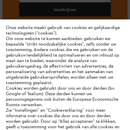
Inschrijven
Onze website maakt gebruik van cookies en gelijkaardige
technologieën (“cookies”).
#STIHL
Om onze website te kunnen aanbieden, gebruiken we
bepaalde “strikt noodzakelijke cookies”, zelfs zonder uw
toestemming. Andere cookies die we gebruiken om de
gebruiksvriendelijkheid te optimaliseren en om inhoud op
maat aan te bieden, waaronder de analyse van
gebruikersgedrag, de effectiviteit van advertenties, de
personalisering van advertenties en het aanmaken van
uitgebreide gebruikersprofielen, worden alleen met uw
toestemming geplaatst.
Bedrijf
Cookies worden gebruikt door ons en door derden (bv.
Google of Tealium). Deze derden kunnen uw
persoonsgegevens ook buiten de Europese Economische
Ruimte verwerken.
STIHL FAQ
Zie “Instellingen” en “Cookieverklaring” voor meer
informatie over cookies die door ons en door derden
JE BROWSER WORDT NIET
worden gebruikt. Door op “Alles accepteren” te klikken,
ONDERSTEUND
geeft u toestemming voor het gebruik van alle cookies en