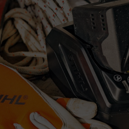
100% opladen
m-ion-accu's
 lithium-ion-accu's