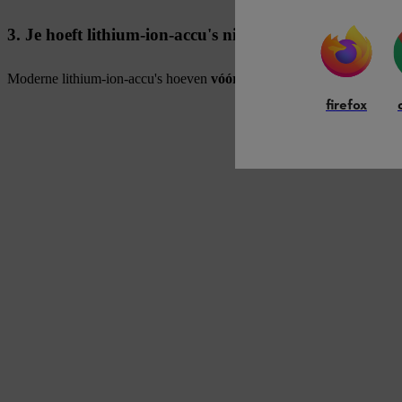
3. Je hoeft lithium-ion-accu's niet lang op te laden
Moderne lithium-ion-accu's hoeven
vóór het eerste gebruik slechts
firefox