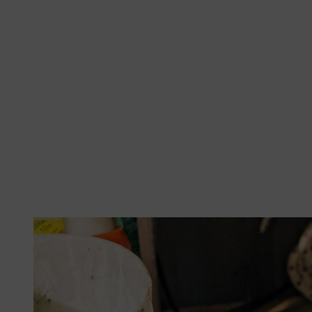
STIHL lithium-ion-accu's kunnen goed in de werkplaats worden bewaard.