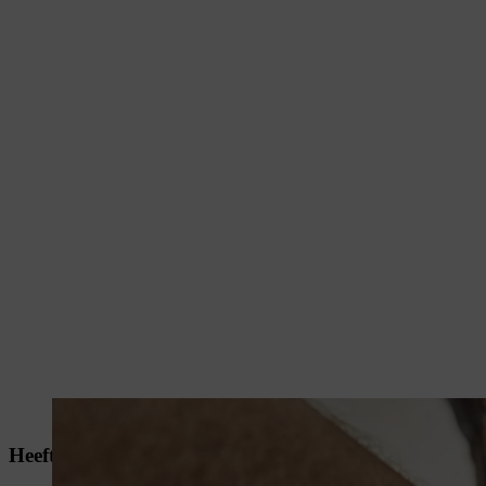
Dankzij het laadstation is de STIHL AK 30 lithium-ion-accu snel opgeladen.
Heeft de temperatuur van een accu invloed op de hoev