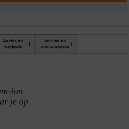
nderhoud
Lithium-ion-accu’s opladen
Advies en
Service en
inspiratie
evenementen
ium-ion-
ar je op