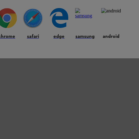
 tot 80% opgeladen
te worden – dit duurt afhankelijk van de accu tussen
chrome
safari
edge
samsung
android