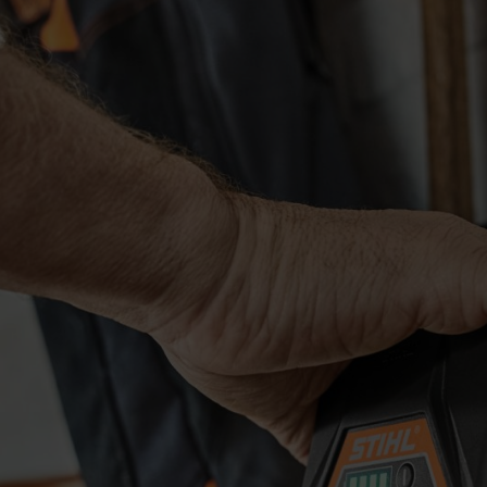
de verwarming kan worden gelegd. Volgens deze theorie zou de elektrisch
 de levensduur zou verlengen.
Een volledig lege accu zou door het opw
pen op alle energiereserves. Tegenwoordig weten we niet alleen dat de
rode naar de andere – afhankelijk van de stroomrichting. Als de accu t
afneemt.
Als de accu oververhit raakt, kunnen in het ergste geval licht 
et toegestane temperatuurbereik van de accu in acht te nemen.
ent aan de vakhandel geleverd. Zelfs als een STIHL accu
en zelfontlading.
en tot bezorgdheid.
De kwaliteitsaccu's van STIHL zijn beschermd te
tisch beëindigd, zodat je je geen zorgen hoeft te maken over te lang op
teontwikkeling namelijk barsten.