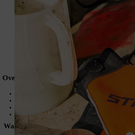
Overzicht: lithium-ion accu's opladen
Lithium-ion-accu's van STIHL vóór het eerste gebruik tot 80-
Beveiligingstechnologieën voorkomen oververhitting van lithiu
Zorgeloos 's nachts opladen
Lithium-ion-accu's beschermen tegen vocht, hitte en koude
Waar je op moet letten bij het opladen van