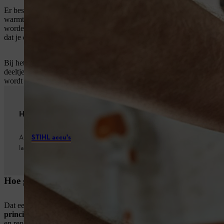
Er bestaat een sprookje dat een accu tijdens het opladen het best op 
warmtetoevoer toenemen, wat de accu bij het opladen zou ontzien en
worden geactiveerd, want alleen een warme accu zou kunnen teruggrij
dat je de accu op deze manier beschadigt.
Bij het laden en ontladen bewegen de ionen praktisch van de ene elekt
deeltjes en wordt het materiaal afgebroken, waardoor de levensduur 
wordt de accu onbruikbaar. In het algemeen raden wij aan om altijd h
Handig om te weten
Alle
STIHL accu's
worden standaard met een laadtoestand van 30 proc
langere tijd bij de dealer is opgeslagen, is hij effectief beschermd teg
Hoe gevaarlijk is het om een accu te lang op te laden?
Dat een accu tijdens het opladen warm wordt, is normaal en geen red
principe veilig.
Als de accu is opgeladen, wordt het laadproces automa
en replica's bestaat er wel gevaar. Accu's kunnen door een te hoge hit