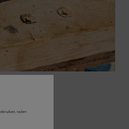
oet wel op een paar punten letten
, al verlies je mogelijk wel
peratuur is bereikt.
te lage temperaturen kunnen
ebruiken, raden