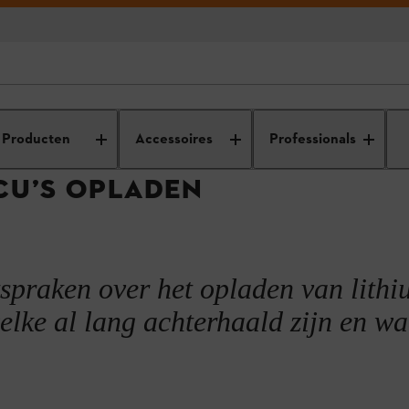
dvies
Tips voor het gebruik en onderhoud van je tuinmachine
Accu-o
Producten
Accessoires
Professionals
CU’S OPLADEN
cu's
itspraken over het opladen van lith
rden
welke al lang achterhaald zijn en wa