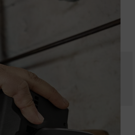
e activiteit door de
armen zelfs kort weer kunnen
ze theorie verkeerd is, maar ook
e warm wordt, versnelt dit de
ontvlambare gassen ontstaan. Zo
gen oververhitting en zijn in
laden van een accu. Bij imitaties