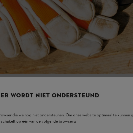
 is niet meer van toepassing op moderne lithium-io-naccu's. Maar je m
ion-accu's
obleemloos opladen. Bewaren is zelfs mogelijk tussen -20 en +50 graden
gdurig gebruik te warm is, start het opladen pas zodra een bepaalde tem
ijden
SER WORDT NIET ONDERSTEUND
g je ze
niet op een verwarmingsbron leggen.
Want te hoge, maar ook 
eratuurbereik in acht.
browser die we nog niet ondersteunen. Om onze website optimaal te kunnen g
ur of bij een gemiddelde buitentemperatuur.
rschakelt op één van de volgende browsers: