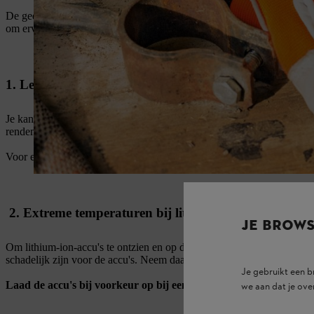
De gedachte dat accu's na aanschaf volledig moeten worden opgeladen,
om ervoor te zorgen dat je accu's lang meegaan.
1. Let op de optimale laadtemperaturen voor lithium-
Je kan
STIHL accu's
in een bereik van
+5 tot +40 graden Celsius
pr
rendement in de buurt van deze limieten.
Voor extra zekerheid kunnen
STIHL laders
zorgen: als je accu na lan
2. Extreme temperaturen bij lithium-ion-accu's verm
JE BROW
Om lithium-ion-accu's te ontzien en op de juiste wijze op te laden, ma
schadelijk zijn voor de accu's. Neem daarom altijd het toegestane temp
Je gebruikt een 
Laad de accu's bij voorkeur op bij een normale kamertemperatu
we aan dat je ove