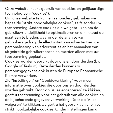
Onze website maakt gebruik van cookies en gelijkaardige
technologieën (“cookies”).
#STIHL
Om onze website te kunnen aanbieden, gebruiken we
bepaalde “strikt noodzakelijke cookies”, zelfs zonder uw
toestemming. Andere cookies die we gebruiken om de
gebruiksvriendelijkheid te optimaliseren en om inhoud op
maat aan te bieden, waaronder de analyse van
gebruikersgedrag, de effectiviteit van advertenties, de
personalisering van advertenties en het aanmaken van
uitgebreide gebruikersprofielen, worden alleen met uw
toestemming geplaatst.
Bedrijf
Cookies worden gebruikt door ons en door derden (bv.
Google of Tealium). Deze derden kunnen uw
persoonsgegevens ook buiten de Europese Economische
Ruimte verwerken.
STIHL FAQ
Zie “Instellingen” en “Cookieverklaring” voor meer
informatie over cookies die door ons en door derden
JE BROWSER WORDT NIET
worden gebruikt. Door op “Alles accepteren” te klikken,
ONDERSTEUND
geeft u toestemming voor het gebruik van alle cookies en
de bijbehorende gegevensverwerking. Door op “Alles
Contact
weigeren” te klikken, weigert u het gebruik van alle niet
strikt noodzakelijke cookies. Onder Instellingen kan u
Je gebruikt een browser die we nog niet ondersteunen. Om