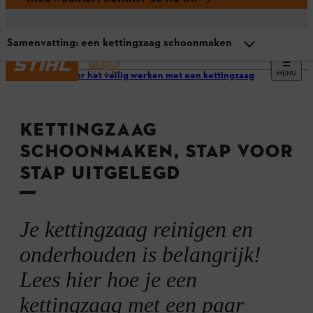
Samenvatting: een kettingzaag schoonmaken
MENU
Tips voor het veilig werken met een kettingzaag
Waarom een kettingzaag schoonmaken belangrijk is
KETTINGZAAG
Een kettingzaag reinigen, handleiding
SCHOONMAKEN, STAP VOOR
STAP UITGELEGD
Bijzonderheden bij accu- en benzinekettingzagen
Samenvatting: een kettingzaag schoonmaken
Je kettingzaag reinigen en
onderhouden is belangrijk!
Lees hier hoe je een
kettingzaag met een paar