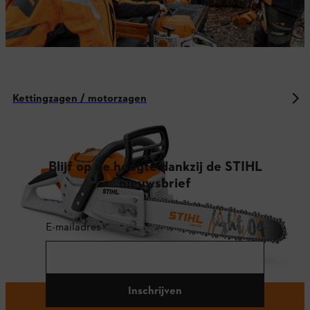
Kettingzagen / motorzagen
Blijf op de hoogte dankzij de STIHL
nieuwsbrief
E-mailadres
Inschrijven