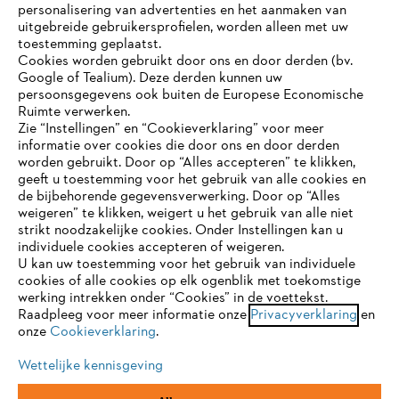
personalisering van advertenties en het aanmaken van
uitgebreide gebruikersprofielen, worden alleen met uw
toestemming geplaatst.
Bedrijf
Cookies worden gebruikt door ons en door derden (bv.
Google of Tealium). Deze derden kunnen uw
persoonsgegevens ook buiten de Europese Economische
Ruimte verwerken.
STIHL FAQ
Zie “Instellingen” en “Cookieverklaring” voor meer
informatie over cookies die door ons en door derden
JE BROWSER WORDT NIET
worden gebruikt. Door op “Alles accepteren” te klikken,
ONDERSTEUND
geeft u toestemming voor het gebruik van alle cookies en
de bijbehorende gegevensverwerking. Door op “Alles
Contact
weigeren” te klikken, weigert u het gebruik van alle niet
strikt noodzakelijke cookies. Onder Instellingen kan u
Je gebruikt een browser die we nog niet ondersteunen. Om
individuele cookies accepteren of weigeren.
onze website optimaal te kunnen gebruiken, raden we aan dat
U kan uw toestemming voor het gebruik van individuele
je overschakelt op één van de volgende browsers:
cookies of alle cookies op elk ogenblik met toekomstige
werking intrekken onder “Cookies” in de voettekst.
Gegevensbescherming
Impressum
Raadpleeg voor meer informatie onze
Privacyverklaring
en
onze
Cookieverklaring
.
firefox
chrome
Cookie-informatie
Juridische informatie
Wettelijke kennisgeving
safari
edge