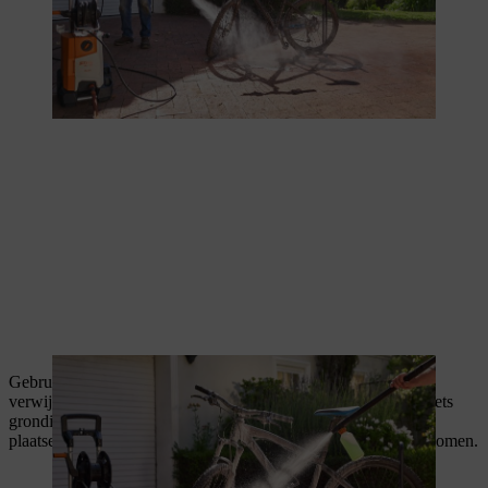
Gebruik de hogedrukreiniger om het reinigingsmiddel te
verwijderen en spoel de fiets af met schoon water. Droog de fiets
grondig. Besteed vooral aandacht aan afdichtingen en andere
plaatsen waar zich water kan verzamelen om corrosie te voorkomen.