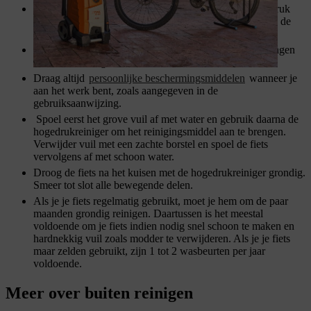
Zorg ervoor dat de fiets stevig staat. Gebruik een lage druk
(bij voorkeur 20 bar) en werk op voldoende afstand van de
fiets.
Richt de waterstraal niet rechtstreeks op lagers, afdichtingen
of de fietsketting.
Draag altijd
persoonlijke beschermingsmiddelen
wanneer je
aan het werk bent, zoals aangegeven in de
gebruiksaanwijzing.
Spoel eerst het grove vuil af met water en gebruik daarna de
hogedrukreiniger om het reinigingsmiddel aan te brengen.
Verwijder vuil met een zachte borstel en spoel de fiets
vervolgens af met schoon water.
Droog de fiets na het kuisen met de hogedrukreiniger grondig.
Smeer tot slot alle bewegende delen.
Als je je fiets regelmatig gebruikt, moet je hem om de paar
maanden grondig reinigen. Daartussen is het meestal
voldoende om je fiets indien nodig snel schoon te maken en
hardnekkig vuil zoals modder te verwijderen. Als je je fiets
maar zelden gebruikt, zijn 1 tot 2 wasbeurten per jaar
voldoende.
Meer over buiten reinigen