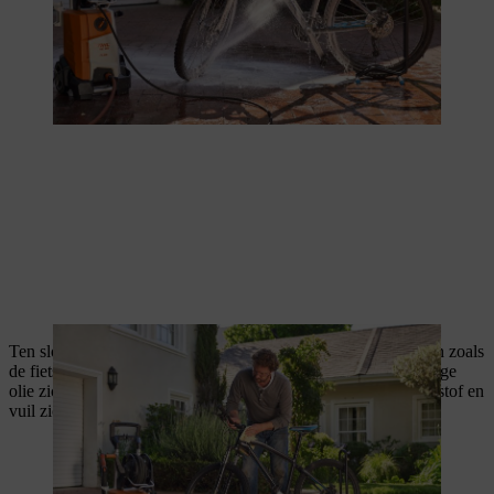
Ten slotte, breng je met een doek olie aan op bewegende delen zoals
de fietsketting en lagers. Deze methode voorkomt dat overtollige
olie zich ophoopt op de fiets, waardoor grotere hoeveelheden stof en
vuil zich zouden kunnen vastzetten.