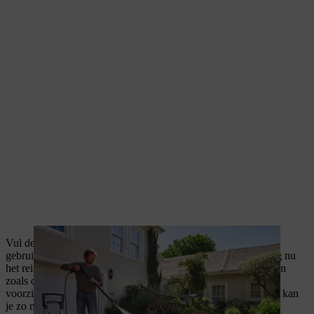
Vul de
schuimkop
met
autoshampoo
volgens de
gebruiksaanwijzing en zet deze op de hogedrukreiniger. Breng nu
het reinigingsmiddel aan op de fiets en vermijd kwetsbare delen
zoals de fietsketting en de lagers. Verwijder hardnekkig vuil
voorzichtig met een zachte borstel. Voor velgen en tandwielen kan
je zo nodig een hardere borstel gebruiken.