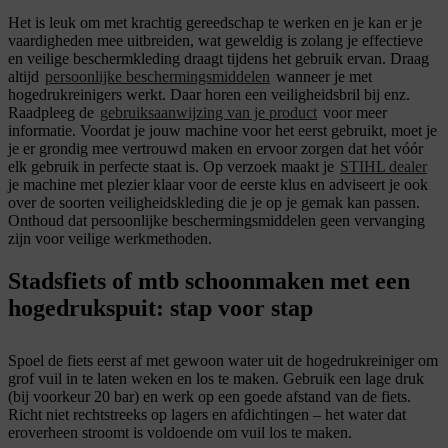
Het is leuk om met krachtig gereedschap te werken en je kan er je
vaardigheden mee uitbreiden, wat geweldig is zolang je effectieve
en veilige beschermkleding draagt tijdens het gebruik ervan. Draag
altijd
persoonlijke beschermingsmiddelen
wanneer je met
hogedrukreinigers werkt. Daar horen een veiligheidsbril bij enz.
Raadpleeg de
gebruiksaanwijzing van je product
voor meer
informatie. Voordat je jouw machine voor het eerst gebruikt, moet je
je er grondig mee vertrouwd maken en ervoor zorgen dat het vóór
elk gebruik in perfecte staat is. Op verzoek maakt je
STIHL dealer
je machine met plezier klaar voor de eerste klus en adviseert je ook
over de soorten veiligheidskleding die je op je gemak kan passen.
Onthoud dat persoonlijke beschermingsmiddelen geen vervanging
zijn voor veilige werkmethoden.
Stadsfiets of mtb schoonmaken met een
hogedrukspuit: stap voor stap
Spoel de fiets eerst af met gewoon water uit de hogedrukreiniger om
grof vuil in te laten weken en los te maken. Gebruik een lage druk
(bij voorkeur 20 bar) en werk op een goede afstand van de fiets.
Richt niet rechtstreeks op lagers en afdichtingen – het water dat
eroverheen stroomt is voldoende om vuil los te maken.