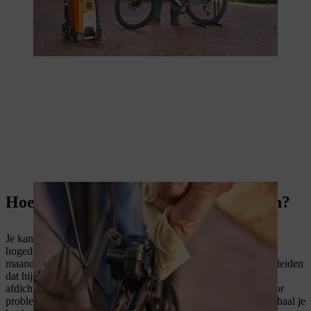
Hoe vaak moet je je fiets schoonmaken?
Je kan je fiets regelmatig of indien nodig grondig reinigen met
hogedruk; meestal volstaat een grondige reiniging om de paar
maanden. Als je je fiets te vaak reinigt, kan dit er namelijk toe leiden
dat hij beschadigd raakt, bijvoorbeeld door aantasting van de
afdichtingen en lagers. Een beetje vuil op je fiets zorgt niet voor
problemen. Maar als je in nat weer op de fiets onderweg was, haal je