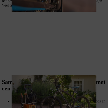
het best meteen eventuele modder weg zodat dit niet kan indrogen.
Veel fietsplezier!
Samenvatting: een fiets schoonmaken met
een hogedrukspuit
Een
hogedrukreiniger
kan je helpen om je fiets moeiteloos en
grondig te reinigen.