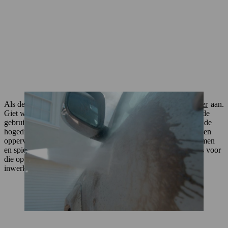
Als de velgen erg vuil zijn, breng dan een beetje
velgenreiniger
aan.
Giet wat
autoshampoo
in de schuimkop zoals aangegeven in de
gebruiksaanwijzing en bevestig de schuimkop vervolgens aan de
hogedrukreiniger. Sproei het reinigingsmiddel nu op alle metalen
oppervlakken en al het lakwerk van de auto. Sproei niet op ramen
en spiegels, omdat autoshampoo wax bevat die niet geschikt is voor
die oppervlakken. Laat het reinigingsmiddel enkele minuten
inwerken.