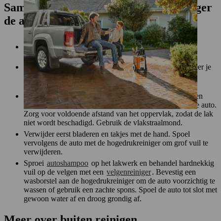
Samenvatting: met een hogedrukreiniger
de auto wassen
Je kan je auto moeiteloos en efficiënt wassen met een
hogedrukreiniger
Draag altijd
persoonlijke beschermingsmiddelen
wanneer je
aan het werk bent, zoals aangegeven in de
gebruiksaanwijzing
Stel bij het wassen van je auto je hogedrukreiniger op een
lage druk in en richt onder een lichte schuine hoek op de auto.
Zorg voor voldoende afstand van het oppervlak, zodat de lak
niet wordt beschadigd. Gebruik de vlakstraalmond.
Verwijder eerst bladeren en takjes met de hand. Spoel
vervolgens de auto met de hogedrukreiniger om grof vuil te
verwijderen.
Sproei
autoshampoo
op het lakwerk en behandel hardnekkig
vuil op de velgen met een
velgenreiniger
. Bevestig een
wasborstel aan de hogedrukreiniger om de auto voorzichtig te
wassen of gebruik een zachte spons. Spoel de auto tot slot met
gewoon water af en droog grondig af.
Meer over buiten reinigen