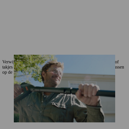
Verwijder eerst met de hand los, grof materiaal zoals bladeren of
takjes van je auto. Zo maakt het houtachtige materiaal geen krassen
op de lak wanneer je de hogedrukreiniger op de auto gebruikt.