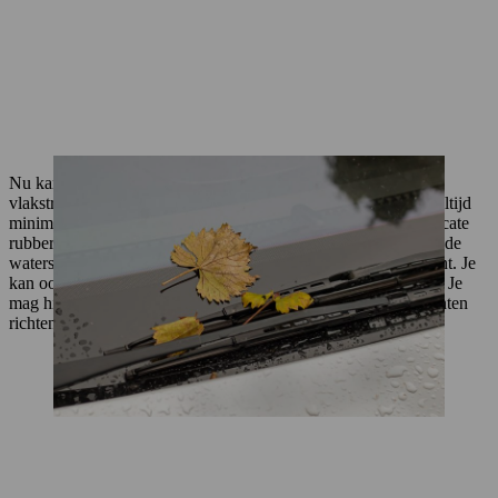
Nu kan je aan de slag met de hogedrukreiniger. Gebruik de
vlakstraalmond en begin met de laagste drukinstelling. Houd altijd
minimaal 30 cm afstand van de auto, zodat je de lak of de delicate
rubberen onderdelen niet beschadigt. Spoel grof vuil weg met de
waterstraal die je onder een lichte schuine hoek op de auto richt. Je
kan ook velgen en banden afspoelen met de hogedrukreiniger. Je
mag hierbij geen sterke waterstralen direct op rubberen elementen
richten.