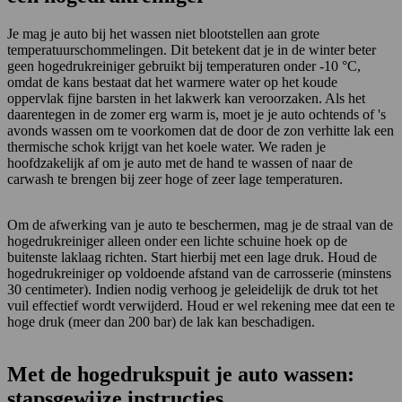
Je mag je auto bij het wassen niet blootstellen aan grote
temperatuurschommelingen. Dit betekent dat je in de winter beter
geen hogedrukreiniger gebruikt bij temperaturen onder -10 °C,
omdat de kans bestaat dat het warmere water op het koude
oppervlak fijne barsten in het lakwerk kan veroorzaken. Als het
daarentegen in de zomer erg warm is, moet je je auto ochtends of 's
avonds wassen om te voorkomen dat de door de zon verhitte lak een
thermische schok krijgt van het koele water. We raden je
hoofdzakelijk af om je auto met de hand te wassen of naar de
carwash te brengen bij zeer hoge of zeer lage temperaturen.
Om de afwerking van je auto te beschermen, mag je de straal van de
hogedrukreiniger alleen onder een lichte schuine hoek op de
buitenste laklaag richten. Start hierbij met een lage druk. Houd de
hogedrukreiniger op voldoende afstand van de carrosserie (minstens
30 centimeter). Indien nodig verhoog je geleidelijk de druk tot het
vuil effectief wordt verwijderd. Houd er wel rekening mee dat een te
hoge druk (meer dan 200 bar) de lak kan beschadigen.
Met de hogedrukspuit je auto wassen:
stapsgewijze instructies