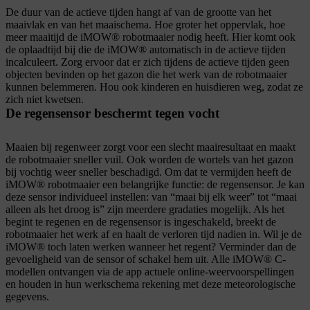
De duur van de actieve tijden hangt af van de grootte van het
maaivlak en van het maaischema. Hoe groter het oppervlak, hoe
meer maaitijd de iMOW® robotmaaier nodig heeft. Hier komt ook
de oplaadtijd bij die de iMOW® automatisch in de actieve tijden
incalculeert. Zorg ervoor dat er zich tijdens de actieve tijden geen
objecten bevinden op het gazon die het werk van de robotmaaier
kunnen belemmeren. Hou ook kinderen en huisdieren weg, zodat ze
zich niet kwetsen.
De regensensor beschermt tegen vocht
Maaien bij regenweer zorgt voor een slecht maairesultaat en maakt
de robotmaaier sneller vuil. Ook worden de wortels van het gazon
bij vochtig weer sneller beschadigd. Om dat te vermijden heeft de
iMOW® robotmaaier een belangrijke functie: de regensensor. Je kan
deze sensor individueel instellen: van “maai bij elk weer” tot “maai
alleen als het droog is” zijn meerdere gradaties mogelijk. Als het
begint te regenen en de regensensor is ingeschakeld, breekt de
robotmaaier het werk af en haalt de verloren tijd nadien in. Wil je de
iMOW® toch laten werken wanneer het regent? Verminder dan de
gevoeligheid van de sensor of schakel hem uit. Alle iMOW® C-
modellen ontvangen via de app actuele online-weervoorspellingen
en houden in hun werkschema rekening met deze meteorologische
gegevens.