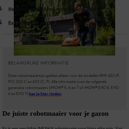
Het beste maaischema voor je robotmaaier
Een dynamisch maaiplan voor je iMOW® instellen
BELANGRIJKE INFORMATIE
Deze robotmaaiertips gelden alleen voor de modellen RMI 422 (P,
PC), 522 C en 632 (C, P). Alle informatie over de volgende
generatie robotmaaiers (iMOW® 5, 6 en 7 of iMOW® EVO 5, EVO
6 en EVO 7)
kan je hier vinden
.
De juiste robotmaaier voor je gazon
Er is een geschikte iMOW® robotmaaier voor bijna elke tuin. Van