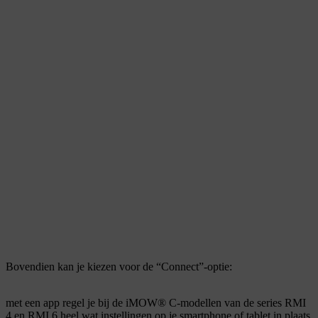
Bovendien kan je kiezen voor de “Connect”-optie:
met een app regel je bij de iMOW® C-modellen van de series RMI
4 en RMI 6 heel wat instellingen op je smartphone of tablet in plaats