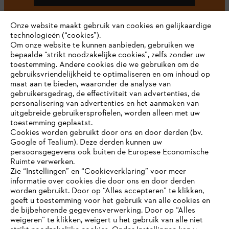
Onze website maakt gebruik van cookies en gelijkaardige
technologieën (“cookies”).
#STIHL
Om onze website te kunnen aanbieden, gebruiken we
bepaalde “strikt noodzakelijke cookies”, zelfs zonder uw
toestemming. Andere cookies die we gebruiken om de
gebruiksvriendelijkheid te optimaliseren en om inhoud op
maat aan te bieden, waaronder de analyse van
gebruikersgedrag, de effectiviteit van advertenties, de
personalisering van advertenties en het aanmaken van
uitgebreide gebruikersprofielen, worden alleen met uw
toestemming geplaatst.
Bedrijf
Cookies worden gebruikt door ons en door derden (bv.
Google of Tealium). Deze derden kunnen uw
persoonsgegevens ook buiten de Europese Economische
Ruimte verwerken.
STIHL FAQ
Zie “Instellingen” en “Cookieverklaring” voor meer
informatie over cookies die door ons en door derden
JE BROWSER WORDT NIET
worden gebruikt. Door op “Alles accepteren” te klikken,
ONDERSTEUND
geeft u toestemming voor het gebruik van alle cookies en
de bijbehorende gegevensverwerking. Door op “Alles
Contact
weigeren” te klikken, weigert u het gebruik van alle niet