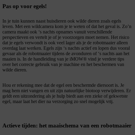
Pas op voor egels!
In je tuin kunnen naast huisdieren ook wilde dieren zoals egels
leven. Met een wildcamera kom je te weten of dat het geval is. Zo’n
camera maakt ook ‘s nachts opnames vanuit verschillende
perspectieven en vertelt je of je voorzorgen moet nemen. Het risico
dat je egels verwondt is ook veel lager als je de robotmaaier alleen
overdag laat werken. Egels zijn ‘s nachts actief en lopen dus vooral
gevaar als de robotmaaier tijdens de avonduren of ‘s nachts aan het
maaien is. In de handleiding van je iMOW® vind je verdere tips
over het correcte gebruik van je machine en het beschermen van
wilde dieren.
Hou er rekening mee dat de egel een beschermde diersoort is. Je
mag hem niet vangen en uit zijn natuurlijke biotoop verwijderen. Er
geldt een uitzondering als je hulp biedt aan een zieke of gekwetste
egel, maar laat het dier na verzorging zo snel mogelijk vrij.
Actieve tijden: het maaischema van een robotmaaier