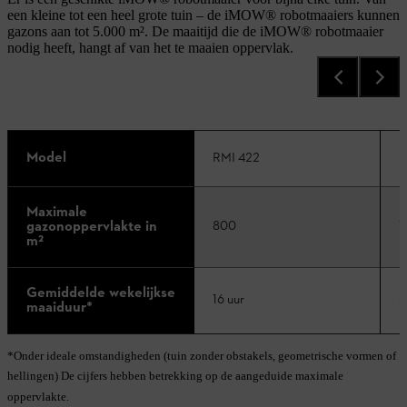
een kleine tot een heel grote tuin – de iMOW® robotmaaiers kunnen
gazons aan tot 5.000 m². De maaitijd die de iMOW® robotmaaier
nodig heeft, hangt af van het te maaien oppervlak.
Model
RMI 422
R
Maximale
gazonoppervlakte in
800
1
m²
Gemiddelde wekelijkse
16 uur
2
maaiduur*
*Onder ideale omstandigheden (tuin zonder obstakels, geometrische vormen of
hellingen) De cijfers hebben betrekking op de aangeduide maximale
oppervlakte.