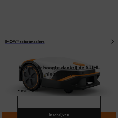
¡MOW® robotmaaiers
Blijf op de hoogte dankzij de STIHL
nieuwsbrief
E-mailadres
Inschrijven