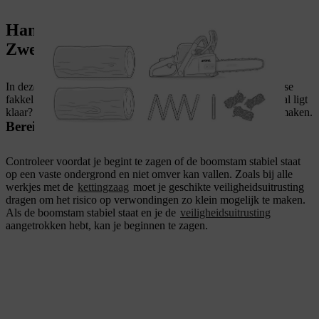
Handleiding voor doe-het-zelvers: een
Zweedse fakkel maken
In deze stap-voor-staphandleiding tonen we hoe je een Zweedse
fakkel maakt. Je hebt het juiste hout gekozen en al het materiaal ligt
klaar? Dan kan je aan de slag om zelf een Zweedse fakkel te maken.
Bereid de boomstam voor
Controleer voordat je begint te zagen of de boomstam stabiel staat
op een vaste ondergrond en niet omver kan vallen. Zoals bij alle
werkjes met de
kettingzaag
moet je geschikte veiligheidsuitrusting
dragen om het risico op verwondingen zo klein mogelijk te maken.
Als de boomstam stabiel staat en je de
veiligheidsuitrusting
aangetrokken hebt, kan je beginnen te zagen.