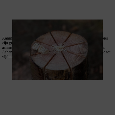
Aanmaakblokjes voor de barbecue en verfrommeld krantenpapier
zijn geschikt om de Zweedse fakkel aan te steken. Steek het
aanmaakmateriaal in het midden van de fakkel en steek het aan.
Afhankelijk van de grootte van de boomstam zal de fakkel twee tot
vijf uur branden.