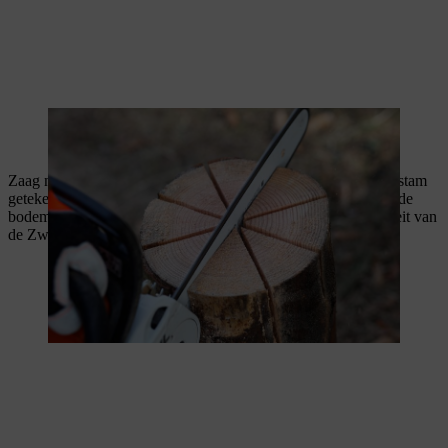
Zaag nu met de
kettingzaag
langs de lijnen die je op de boomstam
getekend hebt. Zaag tot op ongeveer 10 tot 15 centimeter van de
bodem. De voet die daardoor ontstaat is nodig voor de stabiliteit van
de Zweedse fakkel.