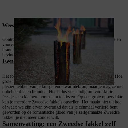
Wees voorzichtig als de fakkel brandt
Controleer altijd of de fakkel tijdens het branden op een veilige en
vuurvaste ondergrond staat. Zorg er ook voor dat zich geen
brandbare objecten in de nabijheid van de Zweedse fakkel
bevinden. Er kunnen vonken uit het vuur springen.
Een grote of kleine Zweedse fakkel?
Het formaat van je Zweedse fakkel bepaalt hoelang ze brandt. Hoe
groter de boomstam, hoe langer de brandduur. Je kan urenlang
plezier hebben van je knisperende warmtebron, maar je mag ze niet
onbeheerd laten branden. Het is dus verstandig om voor korte
feestjes een kleinere boomstam te kiezen. Op een grote oppervlakte
kan je meerdere Zweedse fakkels opstellen. Het maakt niet uit hoe
of waar: we zijn ervan overtuigd dat als je éénmaal verliefd bent
geworden op de romantische gloed van je zelfgemaakte Zweedse
fakkel, je niet meer zonder wilt.
Samenvatting: een Zweedse fakkel zelf