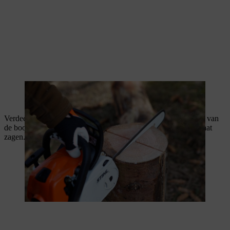
Verdeel de cirkel in kwarten of zesden naargelang de diameter van
de boomstam. Teken lijnen waarlangs je met de kettingzaag gaat
zagen.