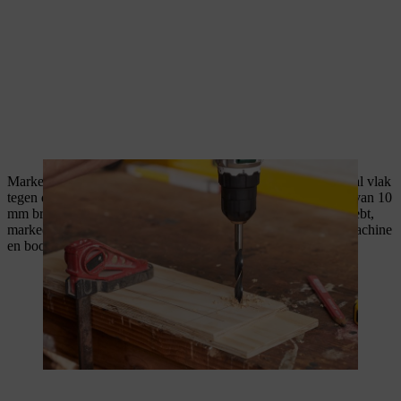
Markeer eerst de boorpunten door de zojuist gemaakte boormal vlak
tegen de rand van de balk te plaatsen. Boor vervolgens gaten van 10
mm breed en 2 cm diep. Als je geen boor met diepteaanslag hebt,
markeer je gewoon de juiste boordiepte met tape op de boormachine
en boor je voorzichtig in het hout tot deze markering.