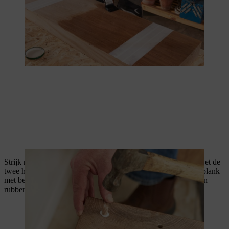
Strijk nu ook de andere kant van de deuvels met houtlijm in. Zet de
twee houten balken van 40 cm neer en plaats de 90 cm lange plank
met behulp van de deuvels erop vast. Gebruik indien nodig een
rubberen hamer zodat de planken precies op elkaar liggen.