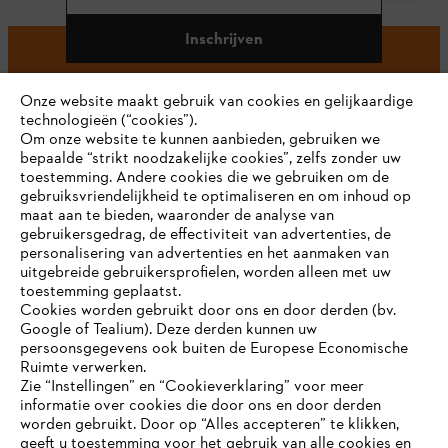
Inschrijven
Onze website maakt gebruik van cookies en gelijkaardige
technologieën (“cookies”).
#STIHL
Om onze website te kunnen aanbieden, gebruiken we
bepaalde “strikt noodzakelijke cookies”, zelfs zonder uw
toestemming. Andere cookies die we gebruiken om de
gebruiksvriendelijkheid te optimaliseren en om inhoud op
maat aan te bieden, waaronder de analyse van
gebruikersgedrag, de effectiviteit van advertenties, de
personalisering van advertenties en het aanmaken van
uitgebreide gebruikersprofielen, worden alleen met uw
toestemming geplaatst.
Bedrijf
Cookies worden gebruikt door ons en door derden (bv.
Google of Tealium). Deze derden kunnen uw
persoonsgegevens ook buiten de Europese Economische
Ruimte verwerken.
STIHL FAQ
Zie “Instellingen” en “Cookieverklaring” voor meer
informatie over cookies die door ons en door derden
JE BROWSER WORDT NIET
worden gebruikt. Door op “Alles accepteren” te klikken,
ONDERSTEUND
geeft u toestemming voor het gebruik van alle cookies en