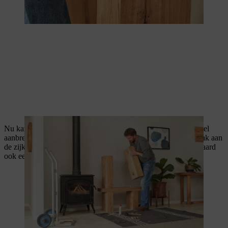
Nu kan je op het brandhoutrek nog een houder voor je haardstel
aanbrengen. Bevestig hiervoor gewoon met schroeven een haak aan
de zijkant van je brandhoutrek. Zo heb je in de buurt van de haard
ook een plekje voor de asschep en andere accessoires.