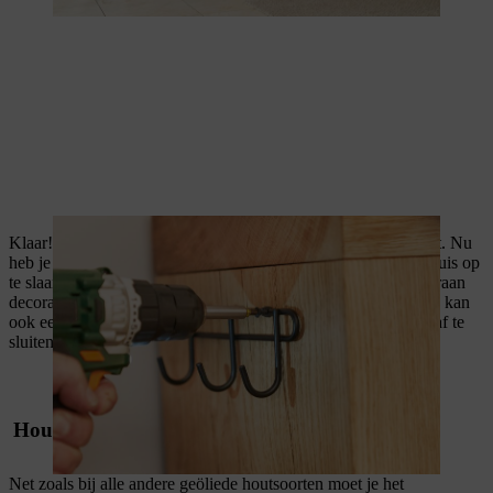
Klaar! Je zelfgemaakte brandhoutrek voor binnen is afgewerkt. Nu
heb je een praktische en stijlvolle manier om je brandhout in huis op
te slaan. Aangezien het brandhoutrek zowel vooraan als achteraan
decoratief is, kan je het zelfs als scheidingswand gebruiken. Je kan
ook een achterwand maken om je brandhoutrek aan één kant af te
sluiten.
Houtopslag voor binnen correct onderhouden
Net zoals bij alle andere geöliede houtsoorten moet je het