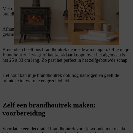
Met ons brandhoutrek voor binnen kan je niet alleen perfect je
brandhout opbergen, maar ook je haardpook en haardbezem.
Afhankelijk van de hoogte kan het brandhoutrek ook worden
gebruikt als verhoging voor kamerplanten of als opbergruimte.
Bovendien heeft ons brandhoutrek de ideale afmetingen. Of je nu je
brandhout zelf zaagt
of kant-en-klaar koopt: over het algemeen is
het 25 à 33 cm lang. Zo past het perfect in het zelfgebouwde schap.
Het hout kan in je brandhoutrek ook nog nadrogen en geeft de
ruimte extra warmte en gezelligheid.
Zelf een brandhoutrek maken:
voorbereiding
Voordat je een decoratief brandhoutrek voor je woonkamer maakt,