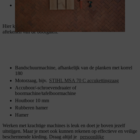
Platte kwast om te oliën
Hier kan je een mal in DIN A3-formaat downloaden voor het
aftekenen van de boorgaten:
Bandschuurmachine, afhankelijk van de planken met korrel
180
Motorzaag, bijv.
STIHL MSA 70 C accukettingzaag
Accuboor/-schroevendraaier of
boormachine/tafelboormachine
Houtboor 10 mm
Rubberen hamer
Hamer
Werken met krachtige machines is leuk en doet je boven jezelf
uitstijgen. Maar je moet ook kunnen rekenen op effectieve en veilige
beschermende kleding. Draag altijd je
persoonlijke