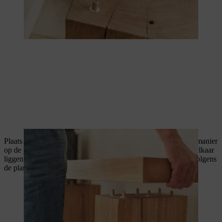
Plaats nu de twee overige houten balken (65 cm) op dezelfde manier
op de plank. Zorg er ook hier voor dat de planken precies op elkaar
liggen en de deuvels volledig in het hout zitten. Bevestig vervolgens
de plank van 70 cm dwars op de twee balken.