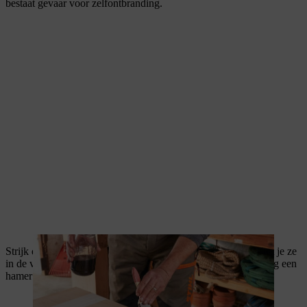
bestaat gevaar voor zelfontbranding.
Strijk de deuvels aan een kant rondom in met houtlijm voordat je ze
in de voorziene gaten in de balken steekt. Gebruik indien nodig een
hamer om de deuvels in de gaten te tikken.