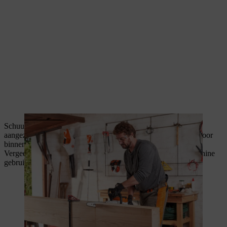
Schuur al het gezaagde hout glad. Ga hierbij grondig te werk,
aangezien dit het definitieve oppervlak voor je brandhoutrek voor
binnen wordt.
Vergeet je gehoorbescherming niet wanneer je een schuurmachine
gebruikt.