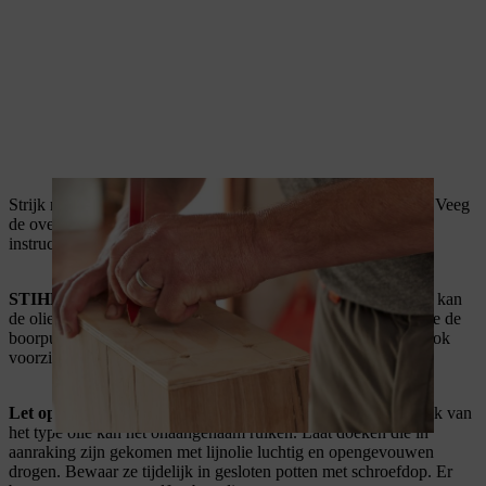
Strijk nu het hout met olie in en laat het 15 minuten inwerken. Veeg
de overtollige olie af met een doek en laat de olie volgens de
instructies van de fabrikant drogen. Meestal is dit 24 uur.
STIHL pro tip:
laat het gedeelte rond de boorgaten vrij. Daar kan
de olie later in de weg zitten voor de houtlijm. Het beste plak je de
boorpunten af met bijvoorbeeld afplaktape. Je kan natuurlijk ook
voorzichtig met je kwast rond de punten gaan.
Let op:
Olie het hout in de werkplaats of buiten in. Afhankelijk van
het type olie kan het onaangenaam ruiken. Laat doeken die in
aanraking zijn gekomen met lijnolie luchtig en opengevouwen
drogen. Bewaar ze tijdelijk in gesloten potten met schroefdop. Er