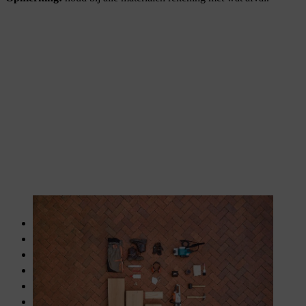
Houten balk, 35 x 15 cm voor samen ruim 220 cm
Plank, 7 cm x 35 cm voor samen 170 cm
Dunne houten plank, 35 cm x 15 cm
36 houten deuvels, 10 x 40 mm
Houtolie, bijv. walnootolie
Houtlijm