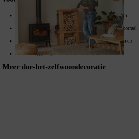
Een brandhoutrek voor binnen als decoratieve manier om
brandhout bij de haard op te slaan
Houten balken en planken zagen, schuren en met een boormal
van gaten voorzien
Frame oliën, deuvels met houtlijm in de gaten bevestigen en
het frame in elkaar steken
Indien nodig jaarlijks naoliën als onderhoud
Meer doe-het-zelfwoondecoratie