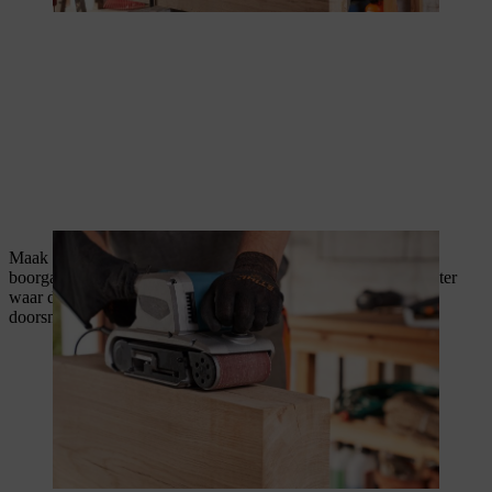
Maak nu een van een dunne houten plank een boormal met 6
boorgaten: telkens twee op dezelfde hoogte. Deze markeren later
waar de houten deuvels moeten komen. Gebruik daarom de
doorsnede van de dikke balken (15 x 35 cm) voor de mal.