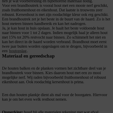
heb je wat voorbereiding en bijbehorend materiaal nodig.
Voor een brandhoutrek is vooral hout met een mooie nerf geschikt,
zoals fruitbomenhout en eikenhout. Dat laatste is trouwens zeer
robuust. Kersenhout is met zijn roodachtige kleur ook erg geschikt.
Een brandhoutrek zet je het beste in de buurt van de haard. Zo is het
hout meteen binnen handbereik en kan het nadrogen.
Ja, je kan hout in huis opslaan. Je haalt het beste voldoende hout
naar binnen voor 1 tot 2 dagen. Indien mogelijk haal je alleen hout
met 15% tot 20% restvocht naar binnen. Zo schimmelt het niet en
kan het direct in de haard worden verbrand. Brandhout moet eerst
twee jaar buiten worden opgeslagen om te drogen, bijvoorbeeld in
een
houtopslag
.
Materiaal en gereedschap
De houten balken en de planken vormen het zichtbare deel van je
brandhoutrek voor binnen. Kies daarom hout met een zo mooi
mogelijke nerf. Wij raden bijvoorbeeld fruitbomenhout of robuust
eikenhout aan. Ook roodachtig kersenhout is prima.
Een dun houten plankje dient als mal voor de boorgaten. Hiervoor
kan je om het even welk resthout nemen.
Opmerking:
houd bij alle materialen rekening met wat afval.