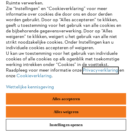
Ruimte verwerken.
Zie “Instellingen” en “Cookieverklaring” voor meer
informatie over cookies die door ons en door derden
JE BROWSER WORDT NIET
worden gebruikt. Door op “Alles accepteren” te klikken,
ONDERSTEUND
geeft u toestemming voor het gebruik van alle cookies en
de bijbehorende gegevensverwerking. Door op “Alles
weigeren” te klikken, weigert u het gebruik van alle niet
strikt noodzakelijke cookies. Onder Instellingen kan u
Je gebruikt een browser die we nog niet ondersteunen. Om
FS 55
individuele cookies accepteren of weigeren.
onze website optimaal te kunnen gebruiken, raden we aan dat
U kan uw toestemming voor het gebruik van individuele
je overschakelt op één van de volgende browsers:
Grastrimmers / kantenmaaiers / bosmaaiers
cookies of alle cookies op elk ogenblik met toekomstige
werking intrekken onder “Cookies” in de voettekst.
Allround kantenmaaier voor veeleisende tuineigenaars
Raadpleeg voor meer informatie onze
Privacyverklaring
en
onze
Cookieverklaring
.
€ 299,00
*
firefox
chrome
Vergelijken
Wettelijke kennisgeving
safari
edge
Alles accepteren
samsung
android
Alles weigeren
Instellingen openen