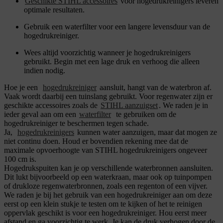
Geschikte STIHL accessoires
voor hogedrukreinigers leveren
optimale resultaten.
Gebruik een waterfilter voor een langere levensduur van de
hogedrukreiniger.
Wees altijd voorzichtig wanneer je hogedrukreinigers
gebruikt. Begin met een lage druk en verhoog die alleen
indien nodig.
Hoe je een
hogedrukreiniger
aansluit, hangt van de waterbron af.
Vaak wordt daarbij een tuinslang gebruikt. Voor regenwater zijn er
geschikte accessoires zoals de
STIHL aanzuigset
. We raden je in
ieder geval aan om een
waterfilter
te gebruiken om de
hogedrukreiniger te beschermen tegen schade.
Ja,
hogedrukreinigers
kunnen water aanzuigen, maar dat mogen ze
niet continu doen. Houd er bovendien rekening mee dat de
maximale opvoerhoogte van STIHL hogedrukreinigers ongeveer
100 cm is.
Hogedrukspuiten kan je op verschillende waterbronnen aansluiten.
Dit lukt bijvoorbeeld op een waterkraan, maar ook op tuinpompen
of drukloze regenwaterbronnen, zoals een regenton of een vijver.
We raden je bij het gebruik van een hogedrukreiniger aan om deze
eerst op een klein stukje te testen om te kijken of het te reinigen
oppervlak geschikt is voor een hogedrukreiniger. Hou eerst meer
afstand en ga voorzichtig te werk. Je kan de druk verhogen door de