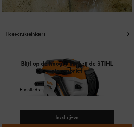
Hogedrukreinigers
Blijf op de hoogte dankzij de STIHL
nieuwsbrief
E-mailadres
Inschrijven