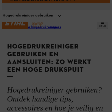
Hogedrukreiniger gebruiken
MENU
Tips voor hogedrukreinigers
Overzicht: zo gebruik je een hoge drukspuit veilig en
goed
HOGEDRUKREINIGER
Waarvoor kan je een hogedrukreiniger gebruiken?
GEBRUIKEN EN
AANSLUITEN: ZO WERKT
Hogedrukreiniger correct aansluiten
EEN HOGE DRUKSPUIT
Hogedrukreiniger aanzetten
Hogedrukreiniger gebruiken?
Hogedrukreiniger gebruiken
Ontdek handige tips,
accessoires en hoe je veilig en