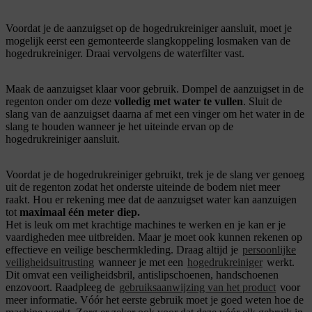
Voordat je de aanzuigset op de hogedrukreiniger aansluit, moet je
mogelijk eerst een gemonteerde slangkoppeling losmaken van de
hogedrukreiniger. Draai vervolgens de waterfilter vast.
Maak de aanzuigset klaar voor gebruik. Dompel de aanzuigset in de
regenton onder om deze
volledig met water te vullen
. Sluit de
slang van de aanzuigset daarna af met een vinger om het water in de
slang te houden wanneer je het uiteinde ervan op de
hogedrukreiniger aansluit.
Voordat je de hogedrukreiniger gebruikt, trek je de slang ver genoeg
uit de regenton zodat het onderste uiteinde de bodem niet meer
raakt. Hou er rekening mee dat de aanzuigset water kan aanzuigen
tot
maximaal één meter diep.
Het is leuk om met krachtige machines te werken en je kan er je
vaardigheden mee uitbreiden. Maar je moet ook kunnen rekenen op
effectieve en veilige beschermkleding. Draag altijd je
persoonlijke
veiligheidsuitrusting
wanneer je met een
hogedrukreiniger
werkt.
Dit omvat een veiligheidsbril, antislipschoenen, handschoenen
enzovoort. Raadpleeg de
gebruiksaanwijzing van het product
voor
meer informatie. Vóór het eerste gebruik moet je goed weten hoe de