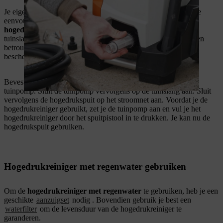
Je eigen regenput of een andere bron: met een tuinpomp kun je
eenvoudig waterbronnen in je eigen tuin gebruiken. Om de
hogedrukspuit op een tuinpomp aan te sluiten
, heb je een
tuinslang en een
waterfilter
nodig . Een waterfilter filtert op een
betrouwbare manier rondzwevende stoffen uit het water en
beschermt zo de hogedrukreiniger tegen vuil en schade.
Bevestig eerst de waterfilter aan de hogedrukreiniger of de
tuinpomp. Sluit de tuinpomp vervolgens op de tuinslang aan. Sluit
vervolgens de hogedrukspuit op het stroomnet aan. Voordat je de
hogedrukreiniger gebruikt, zet je de tuinpomp aan en vul je het
hogedrukreiniger door het spuitpistool in te drukken. Je kan nu de
hogedrukspuit gebruiken.
Hogedrukreiniger met regenwater gebruiken
Om de
hogedrukreiniger met regenwater
te gebruiken, heb je een
geschikte
aanzuigset
nodig . Bovendien gebruik je best een
waterfilter
om de levensduur van de hogedrukreiniger te
garanderen.