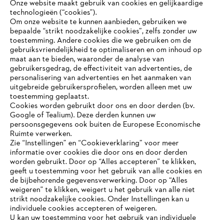
Onze website maakt gebruik van cookies en gelijkaardige
technologieën (“cookies”).
#STIHL
Om onze website te kunnen aanbieden, gebruiken we
bepaalde “strikt noodzakelijke cookies”, zelfs zonder uw
toestemming. Andere cookies die we gebruiken om de
gebruiksvriendelijkheid te optimaliseren en om inhoud op
maat aan te bieden, waaronder de analyse van
gebruikersgedrag, de effectiviteit van advertenties, de
personalisering van advertenties en het aanmaken van
uitgebreide gebruikersprofielen, worden alleen met uw
toestemming geplaatst.
Bedrijf
Cookies worden gebruikt door ons en door derden (bv.
Google of Tealium). Deze derden kunnen uw
persoonsgegevens ook buiten de Europese Economische
Ruimte verwerken.
STIHL FAQ
Zie “Instellingen” en “Cookieverklaring” voor meer
informatie over cookies die door ons en door derden
JE BROWSER WORDT NIET
worden gebruikt. Door op “Alles accepteren” te klikken,
ONDERSTEUND
geeft u toestemming voor het gebruik van alle cookies en
de bijbehorende gegevensverwerking. Door op “Alles
Contact
weigeren” te klikken, weigert u het gebruik van alle niet
strikt noodzakelijke cookies. Onder Instellingen kan u
Je gebruikt een browser die we nog niet ondersteunen. Om
individuele cookies accepteren of weigeren.
onze website optimaal te kunnen gebruiken, raden we aan dat
U kan uw toestemming voor het gebruik van individuele
je overschakelt op één van de volgende browsers: