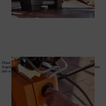
Draai de kraan open en druk het spuitpistool in wanneer de
hogedrukreiniger is uitgeschakeld. Zo vul je het hogedruksysteem
met water en maak je deze klaar voor gebruik.