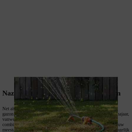
Een gazon in de schaduw heeft voldoende water nodig
Nazaaien: het beste na het verticuteren
Net als bij het opnieuw zaaien kan je ook het nazaaien van het
gazon in de schaduw beter in het voorjaar aangaan dan in het najaar,
vanwege de betere groeiomstandigheden. Je kan het nazaaien
combineren met
verticuteren
, waarna in het gazon in de schaduw
meestal veel kale plekken te zien zijn. Deze moet je zo snel mogelijk