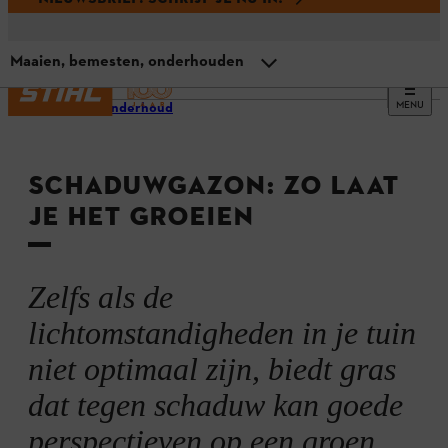
Maaien, bemesten, onderhouden
MENU
Gazononderhoud
Overzicht
SCHADUWGAZON: ZO LAAT
Wat is een schaduwgazon?
JE HET GROEIEN
Voorwaarden
Zelfs als de
De beste graszaden voor gazons in de schaduw
lichtomstandigheden in je tuin
niet optimaal zijn, biedt gras
Schaduwgazon zaaien
dat tegen schaduw kan goede
perspectieven op een groen