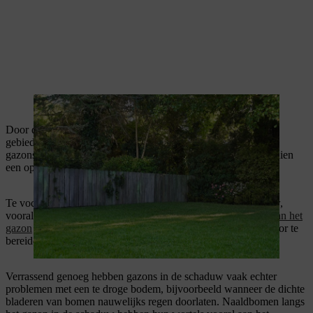
Gazons in de schaduw kunnen goed gedijen in halfschaduw
Door de hogere lucht- en bodemvochtigheid in schaduwrijke
gebieden groeit er meer mos in zulke gazons dan in zonnigere
gazons. Hier bieden jaarlijks
verticuteren
en vervolgens nazaaien
een oplossing om een zo dicht mogelijk grasveld te krijgen.
Te vochtige grond is een probleem voor gazons in de schaduw,
vooral opstuwend water. Dit kan je tegengaan bij de
aanleg van het
gazon
door de bodem goed los te maken en de grond goed voor te
bereiden.
Verrassend genoeg hebben gazons in de schaduw vaak echter
problemen met een te droge bodem, bijvoorbeeld wanneer de dichte
bladeren van bomen nauwelijks regen doorlaten. Naaldbomen langs