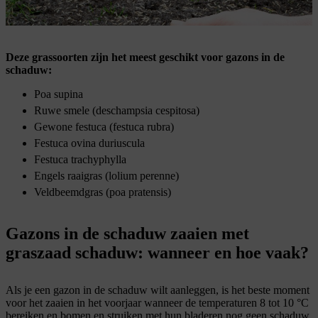
Grasmengsels voor gazons in de schaduw bevatten ook grassoorten
voor zonnige oppervlakken
Deze grassoorten zijn het meest geschikt voor gazons in de
schaduw:
Poa supina
Ruwe smele (deschampsia cespitosa)
Gewone festuca (festuca rubra)
Festuca ovina duriuscula
Festuca trachyphylla
Engels raaigras (lolium perenne)
Veldbeemdgras (poa pratensis)
Gazons in de schaduw zaaien met
graszaad schaduw: wanneer en hoe vaak?
Als je een gazon in de schaduw wilt aanleggen, is het beste moment
voor het zaaien in het voorjaar wanneer de temperaturen 8 tot 10 °C
bereiken en bomen en struiken met hun bladeren nog geen schaduw