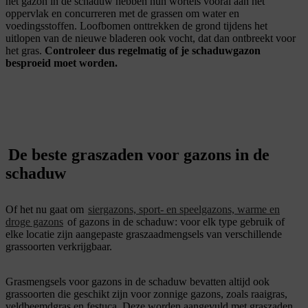
het gazon in de schaduw hebben hun wortels vooral aan het
oppervlak en concurreren met de grassen om water en
voedingsstoffen. Loofbomen onttrekken de grond tijdens het
uitlopen van de nieuwe bladeren ook vocht, dat dan ontbreekt voor
het gras.
Controleer dus regelmatig of je schaduwgazon
besproeid moet worden.
De beste graszaden voor gazons in de
schaduw
Of het nu gaat om
siergazons, sport- en speelgazons, warme en
droge gazons
of gazons in de schaduw: voor elk type gebruik of
elke locatie zijn aangepaste graszaadmengsels van verschillende
grassoorten verkrijgbaar.
Grasmengsels voor gazons in de schaduw bevatten altijd ook
grassoorten die geschikt zijn voor zonnige gazons, zoals raaigras,
veldbeemdgras en festuca. Deze worden aangevuld met graszaden