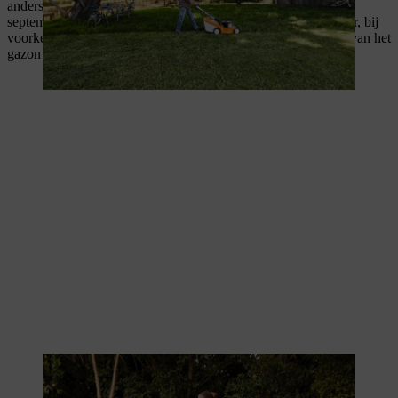
anders dan bij de algemene
gazonbemesting
. Ongeveer in
september bemest je het gazon voor de laatste keer van het jaar, bij
voorkeur met een kaliumrijke meststof die de winterhardheid van het
gazon verbetert en ziektes voorkomt.
Meststof voorziet het gazon in de schaduw van voldoende
voedingsstoffen