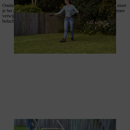
Omdat vooral in gazons in de schaduw vaak mos aanwezig is, moet
je het gazon eenmaal per jaar in het voorjaar
verticuteren
. Hiermee
verwijder je ongewenste aangroei en zorg je voor een betere
beluchting van de bodem.
Door het verticuteren wordt mos van het gazon verwijderd