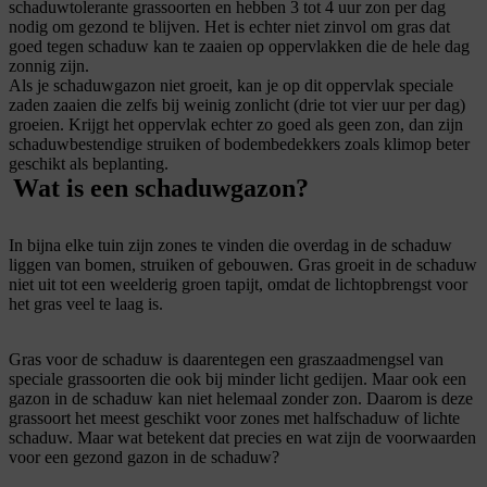
schaduwtolerante grassoorten en hebben 3 tot 4 uur zon per dag
nodig om gezond te blijven. Het is echter niet zinvol om gras dat
goed tegen schaduw kan te zaaien op oppervlakken die de hele dag
zonnig zijn.
Als je schaduwgazon niet groeit, kan je op dit oppervlak speciale
zaden zaaien die zelfs bij weinig zonlicht (drie tot vier uur per dag)
groeien. Krijgt het oppervlak echter zo goed als geen zon, dan zijn
schaduwbestendige struiken of bodembedekkers zoals klimop beter
geschikt als beplanting.
Wat is een schaduwgazon?
In bijna elke tuin zijn zones te vinden die overdag in de schaduw
liggen van bomen, struiken of gebouwen. Gras groeit in de schaduw
niet uit tot een weelderig groen tapijt, omdat de lichtopbrengst voor
het gras veel te laag is.
Gras voor de schaduw is daarentegen een graszaadmengsel van
speciale grassoorten die ook bij minder licht gedijen. Maar ook een
gazon in de schaduw kan niet helemaal zonder zon. Daarom is deze
grassoort het meest geschikt voor zones met halfschaduw of lichte
schaduw. Maar wat betekent dat precies en wat zijn de voorwaarden
voor een gezond gazon in de schaduw?