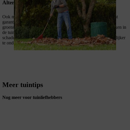
Alternatieven voor een gazon in de schaduw
Ook met de genoemde verzorging heb je geen honderd procent
garantie dat je gazon in de schaduw uitgroeit tot een sappige
groenstrook. Als je zeer donkere, volledig beschaduwde bereiken in
de tuin wilt begroenen, zijn
bodembedekkers
die goed tegen
schaduw kunnen of vaste planten de natuurlijkere en gemakkelijker
te onderhouden keuze.
Meer tuintips
Nog meer voor tuinliefhebbers