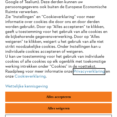
Google of Tealium). Deze derden kunnen uw
persoonsgegevens ook buiten de Europese Economische
Ruimte verwerken.
STIHL FAQ
Zie “Instellingen” en “Cookieverklaring” voor meer
informatie over cookies die door ons en door derden
JE BROWSER WORDT NIET
worden gebruikt. Door op “Alles accepteren” te klikken,
ONDERSTEUND
geeft u toestemming voor het gebruik van alle cookies en
de bijbehorende gegevensverwerking. Door op “Alles
Contact
weigeren” te klikken, weigert u het gebruik van alle niet
strikt noodzakelijke cookies. Onder Instellingen kan u
Je gebruikt een browser die we nog niet ondersteunen. Om
individuele cookies accepteren of weigeren.
onze website optimaal te kunnen gebruiken, raden we aan dat
U kan uw toestemming voor het gebruik van individuele
je overschakelt op één van de volgende browsers:
cookies of alle cookies op elk ogenblik met toekomstige
werking intrekken onder “Cookies” in de voettekst.
Gegevensbescherming
Impressum
Raadpleeg voor meer informatie onze
Privacyverklaring
en
onze
Cookieverklaring
.
firefox
chrome
Cookie-informatie
Juridische informatie
Wettelijke kennisgeving
safari
edge
Alles accepteren
ANDREAS STIHL NV, Veurtstraat 117, 2870
Puurs-Sint-Amands,
België/Belgique
samsung
android
VAT Number: BE 0427.714.768
Alles weigeren