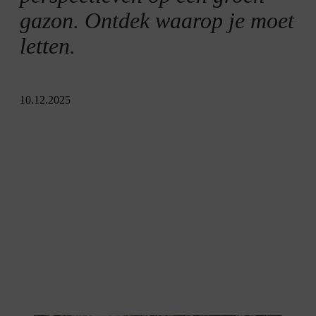
Nazaaien
gazon. Ontdek waarop je moet
letten.
Maaien, bemesten, onderhouden
10.12.2025