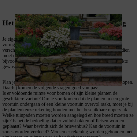
Het inrichten van je voortuin: planning
Je eigen smaak en voorliefde spelen een cruciale rol bij het
vormgeven van je voortuin. Daarbij kan je je oriënteren aan
verschillende stijlen of ze zelfs met elkaar combineren. Bovendien
moet rekening worden gehouden met de praktische aspecten,
bijvoorbeeld dat het oppervlak begaanbaar blijft en met geschikte
gewassen wordt beplant.
Plan je voortuin goed om de vormgeving optimaal te laten verlopen.
Daarbij komen de volgende vragen goed van pas:
Is er voldoende ruimte voor bomen of zijn kleine planten de
geschiktere variant?
Om te voorkomen dat de planten in een grote
voortuin ondergaan of een kleine voortuin overvol raakt, moet je bij
de plantenkeuze rekening houden met het beschikbare oppervlak.
Welke tuinpaden moeten worden aangelegd en hoe breed moeten ze
zijn? Is het de bedoeling dat er vuilnisbakken of fietsen worden
geplaatst? Waar bevindt zich de brievenbus? Kan de voortuin in
zones worden verdeeld? Moeten er rekening worden gehouden met