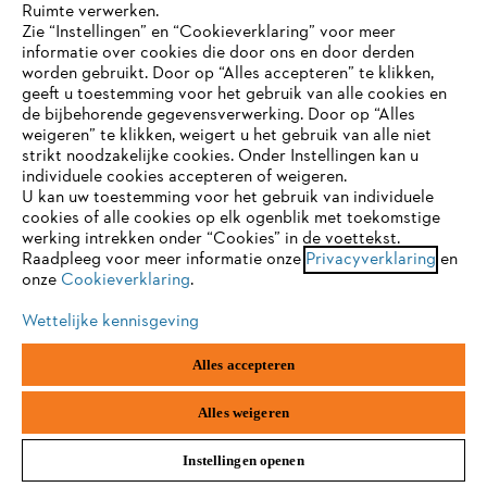
Ruimte verwerken.
Zie “Instellingen” en “Cookieverklaring” voor meer
Hakselaars / houtversnipperaars
informatie over cookies die door ons en door derden
JE BROWSER WORDT NIET
worden gebruikt. Door op “Alles accepteren” te klikken,
ONDERSTEUND
geeft u toestemming voor het gebruik van alle cookies en
de bijbehorende gegevensverwerking. Door op “Alles
weigeren” te klikken, weigert u het gebruik van alle niet
Blijf op de hoogte dankzij de STIHL
strikt noodzakelijke cookies. Onder Instellingen kan u
Je gebruikt een browser die we nog niet ondersteunen. Om
nieuwsbrief
individuele cookies accepteren of weigeren.
onze website optimaal te kunnen gebruiken, raden we aan dat
U kan uw toestemming voor het gebruik van individuele
je overschakelt op één van de volgende browsers:
cookies of alle cookies op elk ogenblik met toekomstige
werking intrekken onder “Cookies” in de voettekst.
E-mailadres
Raadpleeg voor meer informatie onze
Privacyverklaring
en
onze
Cookieverklaring
.
firefox
chrome
Wettelijke kennisgeving
safari
edge
Inschrijven
Alles accepteren
samsung
android
Alles weigeren
#STIHL
Instellingen openen