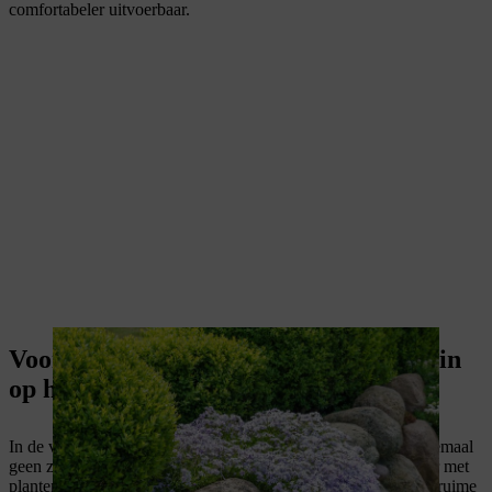
comfortabeler uitvoerbaar.
Voortuin inrichten: ideeën voor een tuin
op het noorden
In de voortuin aan de noordzijde komen slechts enkele tot helemaal
geen zonnestralen. Beplant dit deel van je perceel bij voorkeur met
planten die houden van schaduw en vocht. Gelukkig biedt de ruime