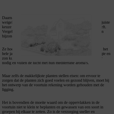
Daarnaast zijn robuuste inheemse bomen zoals sering, spiraea,
weigelia, krentenboompjes en zwarte vlier ('Black Tower') de juiste
keuze voor een voortuin die maar weinig onderhoud nodig heeft.
Vergeleken met eenjarige gewassen zijn groenblijvende planten
bijzonder onderhoudsvriendelijk.
Ze hoeven niet vervangen te worden en verfraaien de voortuin het
hele jaar door met hun bladeren. Kruiden die goed tegen droogte en
zon kunnen, zoals lavendel, salie en tijm, hebben weinig water
nodig en vullen de lucht met hun mediterrane aroma's.
Maar zelfs de makkelijkste planten stellen eisen: om ervoor te
zorgen dat de planten zich goed voelen en gezond blijven, moet bij
het ontwerp van de voortuin rekening worden gehouden met de
ligging.
Het is bovendien de moeite waard om de oppervlakken in de
voortuin niet te klein te beplanten en gewassen van een soort in
groepen bij elkaar te zetten. Zo is de verzorging sneller en