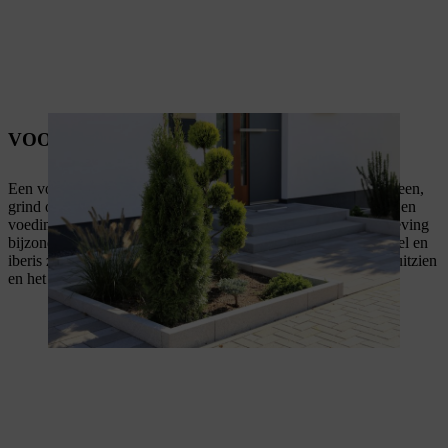
VOORTUIN MET STENEN
Een voortuin kan worden vormgegeven als een rotstuin met steen,
grind of gruis naar alpine voorbeeld. Planten die weinig water en
voedingsstoffen nodig hebben, voelen zich in deze arme omgeving
bijzonder goed. Sedum, aubrieta, schildzaad, phlox, doornappel en
iberis zijn enkele voorbeelden van gewassen die er natuurlijk uitzien
en het goed doen in een rotstuin.