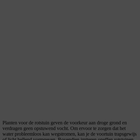
Planten voor de rotstuin geven de voorkeur aan droge grond en
verdragen geen opstuwend vocht. Om ervoor te zorgen dat het
water probleemloos kan wegstromen, kan je de voortuin trapsgewijs
of licht hellend vormgeven. Bovendien imiteren oneffen rotstuinen