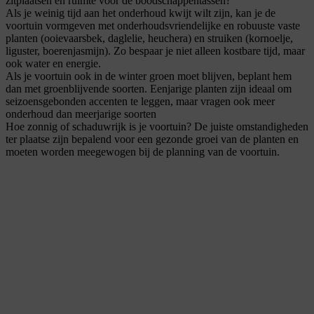
zitplaatsen en ruimte voor de boodschappentassen?
Als je weinig tijd aan het onderhoud kwijt wilt zijn, kan je de
voortuin vormgeven met onderhoudsvriendelijke en robuuste vaste
planten (ooievaarsbek, daglelie, heuchera) en struiken (kornoelje,
liguster, boerenjasmijn). Zo bespaar je niet alleen kostbare tijd, maar
ook water en energie.
Als je voortuin ook in de winter groen moet blijven, beplant hem
dan met groenblijvende soorten. Eenjarige planten zijn ideaal om
seizoensgebonden accenten te leggen, maar vragen ook meer
onderhoud dan meerjarige soorten
Hoe zonnig of schaduwrijk is je voortuin? De juiste omstandigheden
ter plaatse zijn bepalend voor een gezonde groei van de planten en
moeten worden meegewogen bij de planning van de voortuin.