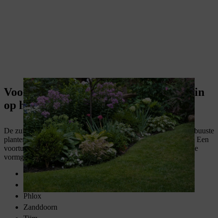
Voortuin inrichten: ideeën voor een tuin
op het zuiden
De zuidkant van het perceel is de zonnige kant en biedt alle robuuste
planten die goed tegen droogte kunnen een aangenaam plekje. Een
voortuin op het zuiden kan vooral een mediterrane of landelijke
vormgeving krijgen.
Zonnehoed
Kattenkruid
Phlox
Zanddoorn