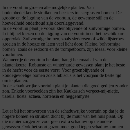
In de voortuin groeien alle mogelijke planten. Van
bodembedekkende struiken en heesters tot siergras en bomen.
De
grootte en de ligging van de voortuin, de gewenste stijl en de
hoeveelheid onderhoud zijn doorslaggevend.
In de voortuin plant je vooral kleinblijvende of zuilvormige bomen.
Let bij het kiezen op de ligging van de voortuin en het beschikbare
oppervlak. Zuilvormige bomen, zoals sierkersen of wilde lijsterbes
groeien in de hoogte en laten veel licht door.
Kleine, bolvormige
bomen
, zoals de esdoorn en de trompetboom, zijn ideaal voor kleine
voortuinen.
Wanneer je de voortuin beplant, hangt helemaal af van de
plantenkeuze.
Robuuste en winterharde gewassen plant je het beste
in de herfst voor de eerste vorst. Voor groenblijvende of
koudegevoelige bomen zoals hibiscus is het voorjaar de beste tijd
om te planten.
In de schaduwrijke voortuin plant je planten die goed gedijen zonder
zon. Enkele voorbeelden zijn het Kaukasisch vergeet-mij-nietje,
tiarella, hosta, actaea, hortensia en heggenmyrte.
Let er bij het ontwerpen van de schaduwrijke voortuin op dat je de
hogere bomen en struiken dicht bij de muur van het huis plant. Op
die manier zorgen ze voor geen extra schaduw op de andere
gewassen. Ook het soort gazon moet goed tegen schaduw kunnen.