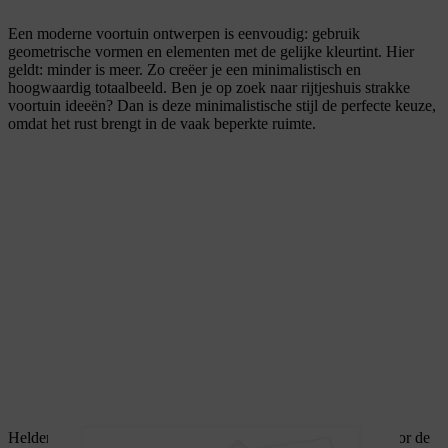
Een moderne voortuin ontwerpen is eenvoudig: gebruik
geometrische vormen en elementen met de gelijke kleurtint. Hier
geldt: minder is meer. Zo creëer je een minimalistisch en
hoogwaardig totaalbeeld. Ben je op zoek naar rijtjeshuis strakke
voortuin ideeën? Dan is deze minimalistische stijl de perfecte keuze,
omdat het rust brengt in de vaak beperkte ruimte.
Heldere lijnen worden bijvoorbeeld door grote betonplaten voor de