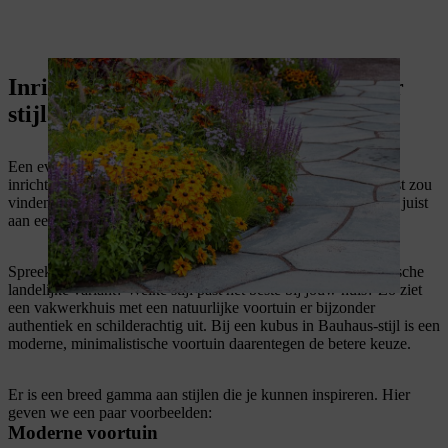
Inrichten van de voortuin: ideeën voor
stijlen
Een even belangrijk punt is de stijl waarin je je voortuin wilt
inrichten. Vraag jezelf af welk uitzicht uit het raam je het leukst zou
vinden. Geef jij de voorkeur aan een kleurrijke bloemenzee of juist
aan een rustigere look in één kleur?
Spreekt modern design je aan of val je eerder voor de romantische
landelijke variant? Welke stijl past het beste bij jouw huis? Zo ziet
een vakwerkhuis met een natuurlijke voortuin er bijzonder
authentiek en schilderachtig uit. Bij een kubus in Bauhaus-stijl is een
moderne, minimalistische voortuin daarentegen de betere keuze.
Er is een breed gamma aan stijlen die je kunnen inspireren. Hier
geven we een paar voorbeelden:
Moderne voortuin