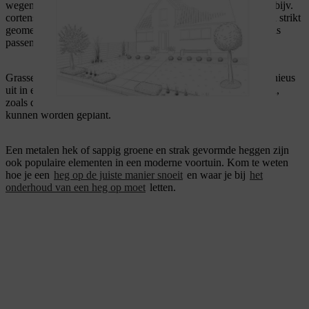
wegen, hoekige plantenbakken of plantenbakken van metaal (bijv.
cortenstaal met roest of juist roestvrij staal) bereikt. Perken zijn strikt
geometrisch aangelegd en met planten die qua kleur bij het huis
passen.
Grassen en sierplanten, zoals hosta en ezelsoor, zien er harmonieus
uit in een moderne voortuin. Ook bomen met een kleine kroon,
zoals de rodedoorn of de bolahorn, waaronder hosta of tiarella
kunnen worden geplant.
Een metalen hek of sappig groene en strak gevormde heggen zijn
ook populaire elementen in een moderne voortuin. Kom te weten
hoe je een
heg op de juiste manier snoeit
en waar je bij
het
onderhoud van een heg op moet
letten.