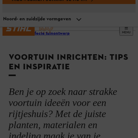
Noord- en zuidzijde vormgeven
MENU
Het perfecte tuinontwerp
Overzicht
VOORTUIN INRICHTEN: TIPS
Moderne voortuin
EN INSPIRATIE
Voortuin met stenen
Ben je op zoek naar strakke
Mediterrane vormgeving
voortuin ideeën voor een
rijtjeshuis? Met de juiste
Voortuin in landelijke stijl
planten, materialen en
indeling maak je van je