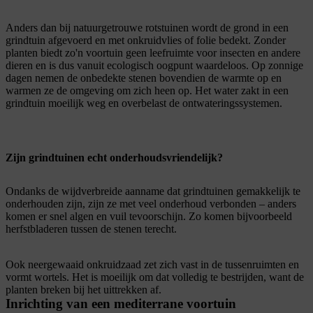
Anders dan bij natuurgetrouwe rotstuinen wordt de grond in een
grindtuin afgevoerd en met onkruidvlies of folie bedekt. Zonder
planten biedt zo'n voortuin geen leefruimte voor insecten en andere
dieren en is dus vanuit ecologisch oogpunt waardeloos. Op zonnige
dagen nemen de onbedekte stenen bovendien de warmte op en
warmen ze de omgeving om zich heen op. Het water zakt in een
grindtuin moeilijk weg en overbelast de ontwateringssystemen.
Zijn grindtuinen echt onderhoudsvriendelijk?
Ondanks de wijdverbreide aanname dat grindtuinen gemakkelijk te
onderhouden zijn, zijn ze met veel onderhoud verbonden – anders
komen er snel algen en vuil tevoorschijn. Zo komen bijvoorbeeld
herfstbladeren tussen de stenen terecht.
Ook neergewaaid onkruidzaad zet zich vast in de tussenruimten en
vormt wortels. Het is moeilijk om dat volledig te bestrijden, want de
planten breken bij het uittrekken af.
Inrichting van een mediterrane voortuin