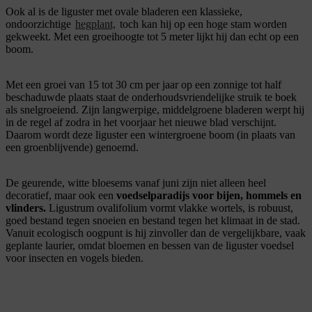
Ook al is de liguster met ovale bladeren een klassieke,
ondoorzichtige
hegplant,
toch kan hij op een hoge stam worden
gekweekt. Met een groeihoogte tot 5 meter lijkt hij dan echt op een
boom.
Met een groei van 15 tot 30 cm per jaar op een zonnige tot half
beschaduwde plaats staat de onderhoudsvriendelijke struik te boek
als snelgroeiend. Zijn langwerpige, middelgroene bladeren werpt hij
in de regel af zodra in het voorjaar het nieuwe blad verschijnt.
Daarom wordt deze liguster een wintergroene boom (in plaats van
een groenblijvende) genoemd.
De geurende, witte bloesems vanaf juni zijn niet alleen heel
decoratief, maar ook een
voedselparadijs voor bijen, hommels en
vlinders.
Ligustrum ovalifolium vormt vlakke wortels, is robuust,
goed bestand tegen snoeien en bestand tegen het klimaat in de stad.
Vanuit ecologisch oogpunt is hij zinvoller dan de vergelijkbare, vaak
geplante laurier, omdat bloemen en bessen van de liguster voedsel
voor insecten en vogels bieden.