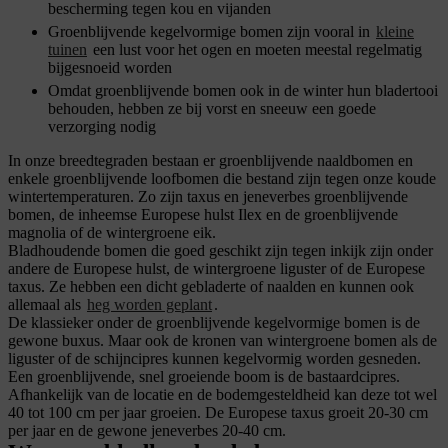
bescherming tegen kou en vijanden
Groenblijvende kegelvormige bomen zijn vooral in
kleine
tuinen
een lust voor het ogen en moeten meestal regelmatig
bijgesnoeid worden
Omdat groenblijvende bomen ook in de winter hun bladertooi
behouden, hebben ze bij vorst en sneeuw een goede
verzorging nodig
In onze breedtegraden bestaan er groenblijvende naaldbomen en
enkele groenblijvende loofbomen die bestand zijn tegen onze koude
wintertemperaturen. Zo zijn taxus en jeneverbes groenblijvende
bomen, de inheemse Europese hulst Ilex en de groenblijvende
magnolia of de wintergroene eik.
Bladhoudende bomen die goed geschikt zijn tegen inkijk zijn onder
andere de Europese hulst, de wintergroene liguster of de Europese
taxus. Ze hebben een dicht gebladerte of naalden en kunnen ook
allemaal als
heg worden geplant
.
De klassieker onder de groenblijvende kegelvormige bomen is de
gewone buxus. Maar ook de kronen van wintergroene bomen als de
liguster of de schijncipres kunnen kegelvormig worden gesneden.
Een groenblijvende, snel groeiende boom is de bastaardcipres.
Afhankelijk van de locatie en de bodemgesteldheid kan deze tot wel
40 tot 100 cm per jaar groeien. De Europese taxus groeit 20-30 cm
per jaar en de gewone jeneverbes 20-40 cm.