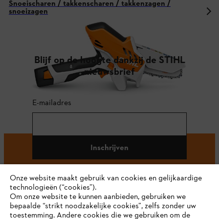
Snoeischaren / takkenscharen / takkenzagen /
snoeizagen
Blijf op de hoogte dankzij de STIHL
nieuwsbrief
E-mailadres
Inschrijven
Onze website maakt gebruik van cookies en gelijkaardige
technologieën (“cookies”).
#STIHL
Om onze website te kunnen aanbieden, gebruiken we
bepaalde “strikt noodzakelijke cookies”, zelfs zonder uw
toestemming. Andere cookies die we gebruiken om de