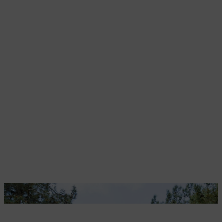
De gewone jeneverbes heeft veel zon nodig.