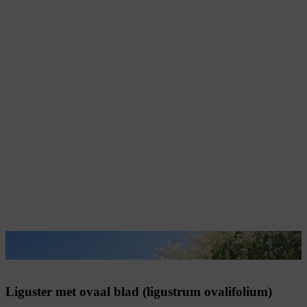
De liguster met het ovale blad biedt voedsel aan bijen.
Liguster met ovaal blad (ligustrum ovalifolium)