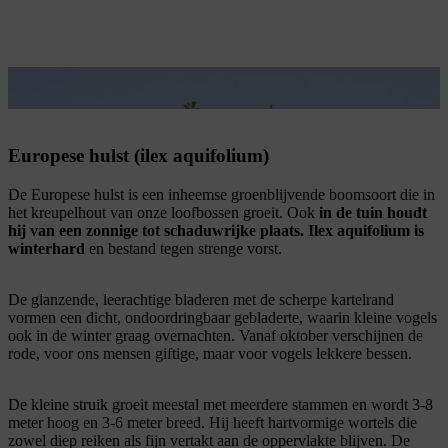
de Europese hulst is een inheemse boomsoort.
Europese hulst (ilex aquifolium)
De Europese hulst is een inheemse groenblijvende boomsoort die in
het kreupelhout van onze loofbossen groeit. Ook
in de tuin houdt
hij van een zonnige tot schaduwrijke plaats. Ilex aquifolium is
winterhard
en bestand tegen strenge vorst.
De glanzende, leerachtige bladeren met de scherpe kartelrand
vormen een dicht, ondoordringbaar gebladerte, waarin kleine vogels
ook in de winter graag overnachten. Vanaf oktober verschijnen de
rode, voor ons mensen giftige, maar voor vogels lekkere bessen.
De kleine struik groeit meestal met meerdere stammen en wordt 3-8
meter hoog en 3-6 meter breed. Hij heeft hartvormige wortels die
zowel diep reiken als fijn vertakt aan de oppervlakte blijven. De