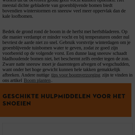
meestal dichte gebladerte van groenblijvende bomen biedt
bovendien winterstormen en sneeuw veel meer oppervlak dan de
kale loofbomen.
Bedek de grond rond de boom in de herfst met herfstbladeren. Op
die manier verdampt er minder vocht en bij temperaturen onder nul
bevriest de aarde niet zo snel. Gebruik vorstvrije winterdagen om je
groenblijvende tuinbomen water te geven, zodat ze goed zijn
voorbereid op de volgende vorst. Een dunne laag sneeuw schaadt
bladhoudende bomen niet, het beschermt zelfs eerder tegen de zon.
Zware natte sneeuw moet je daarentegen afvegen of wegschudden,
want onder het hoge gewicht kunnen hele takken gemakkelijk
afbreken. Andere nuttige
tips voor boomverzorging
zijn te vinden in
ons artikel
Boom planten
.
GESCHIKTE HULPMIDDELEN VOOR HET
SNOEIEN