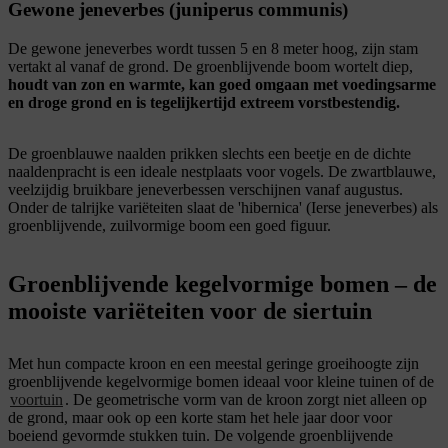
Gewone jeneverbes (juniperus communis)
De gewone jeneverbes wordt tussen 5 en 8 meter hoog, zijn stam
vertakt al vanaf de grond. De groenblijvende boom wortelt diep,
houdt van zon en warmte, kan goed omgaan met voedingsarme
en droge grond en is tegelijkertijd extreem vorstbestendig.
De groenblauwe naalden prikken slechts een beetje en de dichte
naaldenpracht is een ideale nestplaats voor vogels. De zwartblauwe,
veelzijdig bruikbare jeneverbessen verschijnen vanaf augustus.
Onder de talrijke variëteiten slaat de 'hibernica' (Ierse jeneverbes) als
groenblijvende, zuilvormige boom een goed figuur.
Groenblijvende kegelvormige bomen – de
mooiste variëteiten voor de siertuin
Met hun compacte kroon en een meestal geringe groeihoogte zijn
groenblijvende kegelvormige bomen ideaal voor kleine tuinen of de
voortuin
. De geometrische vorm van de kroon zorgt niet alleen op
de grond, maar ook op een korte stam het hele jaar door voor
boeiend gevormde stukken tuin. De volgende groenblijvende