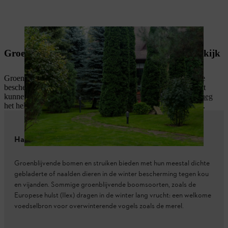
Groenblijvende bomen brengen kleur in de tuin.
Groenblijvende bomen als bescherming tegen inkijk
Groenblijvende bomen bieden ook in de winter een natuurlijke
bescherming tegen zon, wind en inkijk. Dicht in een rij geplant
kunnen geschikte soorten als ondoorzichtige,
groenblijvende heg
het hele jaar door voor privacy op je grondstuk perceel zorgen.
Handig om te weten
Groenblijvende bomen en struiken bieden met hun meestal dichte
gebladerte of naalden dieren in de winter bescherming tegen kou
en vijanden. Sommige groenblijvende boomsoorten, zoals de
Europese hulst (Ilex) dragen in de winter lang vrucht: een welkome
voedselbron voor overwinterende vogels zoals de merel.