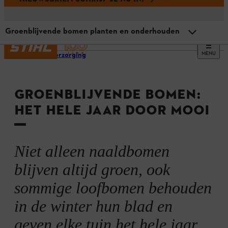
Groenblijvende bomen planten en onderhouden
MENU
Boomverzorging
Overzicht
GROENBLIJVENDE BOMEN:
Waarom groenblijvende bomen?
HET HELE JAAR DOOR MOOI
6 groenblijvende bomen voor de tuin
Niet alleen naaldbomen
Siertuin: groenblijvende kegelvormige bomen
blijven altijd groen, ook
sommige loofbomen behouden
Groenblijvende bomen planten en onderhouden
in de winter hun blad en
geven elke tuin het hele jaar