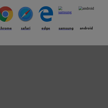
chrome
safari
edge
samsung
android