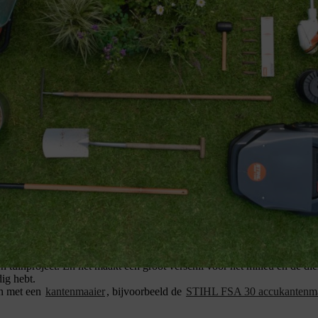
gen. Maar je moet ook kunnen rekenen op effectieve en veilige veilighe
ke veiligheidsuitrusting
. Raadpleeg de
gebruiksaanwijzing
van het prod
 in perfecte staat is.
r de eerste klus en adviseert je ook over de soorten veiligheidskleding 
hode.
uinproject. En het maakt een groot verschil voor het milieu en de diere
ig hebt.
en met een
kantenmaaier
, bijvoorbeeld de
STIHL FSA 30 accukantenma