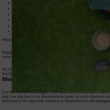
2 paaltjes
Hamer/rubberen hamer
Handharkje
Kruiwagen
Tuindraad
Slang met sproeikop
Werken met krachtige machines is leuk en doet je boven jezelf uitstij
Draag bij het werken met de machines van STIHL altijd je
persoonlij
weten hoe de machine werkt en ervoor zorgen dat deze vóór elk gebruik
Op verzoek maakt je
STIHL dealer
je machines met plezier klaar voo
beschermingsuitrusting geen vervanging is voor een veilige werkmet
Bloemenstrook aanleggen: instructies
Een bloemenstrook aanleggen is een duurzaam, eenvoudig te realiseren t
stap voor stap hoe je een bloemenstrook maakt en wat je daarvoor nod
Eerst maai je het oppervlak waarop je je bloemenstrook wilt aanlegg