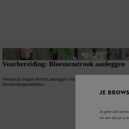
Bloemenstroken bevorderen de biodiversiteit
Voorbereiding: Bloemenstrook aanleggen
Voordat je begint met het aanleggen van een bloemenstrook in de tuin,
beschermingsmiddelen.
JE BROW
Je gebruikt een 
we aan dat je ove