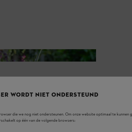
 heb je het beste al het gereedschap en materiaal bij de hand. Zorg ook
SER WORDT NIET ONDERSTEUND
browser die we nog niet ondersteunen. Om onze website optimaal te kunnen g
rschakelt op één van de volgende browsers: