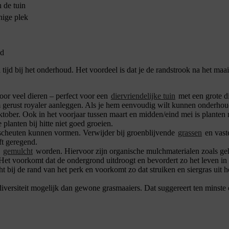
 de tuin
nige plek
ud
tijd bij het onderhoud. Het voordeel is dat je de randstrook na het maai
or veel dieren – perfect voor een
diervriendelijke tuin
met een grote di
gerust royaler aanleggen. Als je hem eenvoudig wilt kunnen onderhoud
 oktober. Ook in het voorjaar tussen maart en midden/eind mei is plante
lanten bij hitte niet goed groeien.
e scheuten kunnen vormen. Verwijder bij groenblijvende
grassen
en vast
ft geregend.
g
gemulcht
worden. Hiervoor zijn organische mulchmaterialen zoals geha
Het voorkomt dat de ondergrond uitdroogt en bevordert zo het leven in 
t bij de rand van het perk en voorkomt zo dat struiken en siergras uit 
rsiteit mogelijk dan gewone grasmaaiers. Dat suggereert ten minste e