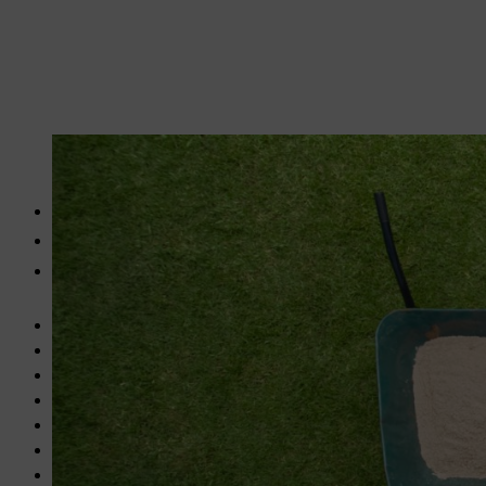
Het juiste materiaal voor een bloemenstrook wordt klaargelegd.
2
Zand, ca. 50 kg/m
, eenvoudig dekvloerzand/speelzand
2
Struiken en grassen, pot van 9 stuks, ca. 8/m
2
Kies, ongeveer 8-12 millimeter, ongeveer 150 kg/m
(leidt tot 
Kantenmaaier, bijvoorbeeld de
STIHL FSA 30 accukantenmaai
Robotmaaier, bijvoorbeeld de
STIHL iMOW® 7 EVO
Eventueel een grasmaaier, bijvoorbeeld de
RMA 448 V accugr
Spade
Schop
Handschep
Hark