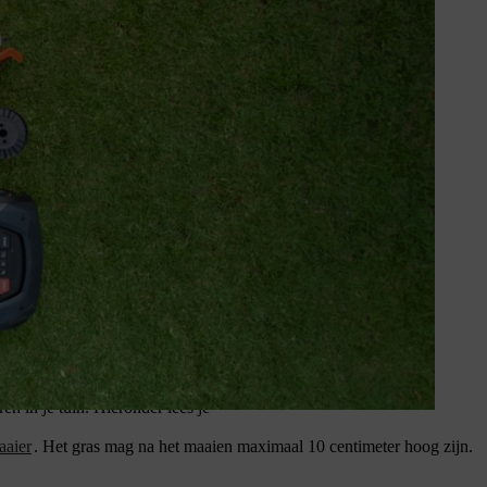
idskleding.
uct voor meer informatie. Vóór het eerste gebruik moet je goed
die je op je gemak kan passen. Denk eraan dat persoonlijke
n in je tuin. Hieronder lees je
aier
. Het gras mag na het maaien maximaal 10 centimeter hoog zijn.