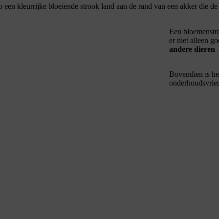
p een kleurrijke bloeiende strook land aan de rand van een akker die de
Een bloemenst
er niet alleen g
andere dieren
–
Bovendien is he
onderhoudsvriend