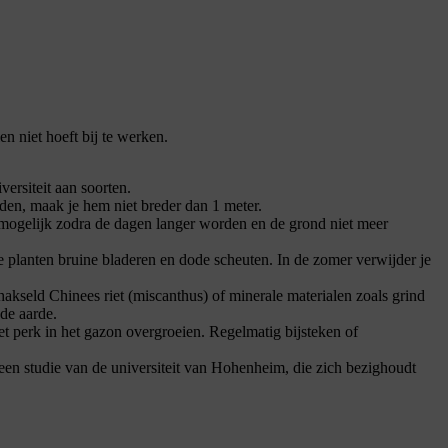
en niet hoeft bij te werken.
versiteit aan soorten.
en, maak je hem niet breder dan 1 meter.
n mogelijk zodra de dagen langer worden en de grond niet meer
e planten bruine bladeren en dode scheuten. In de zomer verwijder je
kseld Chinees riet (miscanthus) of minerale materialen zoals grind
de aarde.
het perk in het gazon overgroeien. Regelmatig bijsteken of
en studie van de universiteit van Hohenheim, die zich bezighoudt