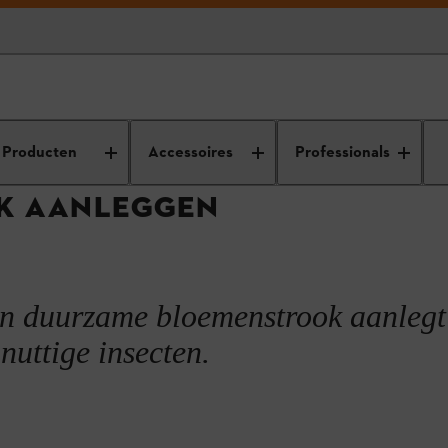
dvies
Tuinonderhoud
Het perfecte tuinontwerp
Bloemenstrook a
Producten
Accessoires
Professionals
K AANLEGGEN
een duurzame bloemenstrook aanlegt
nuttige insecten.