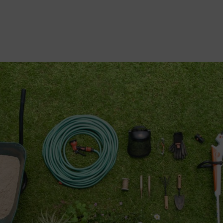
een hoogte van 10 centimeter)
er
asmaaier