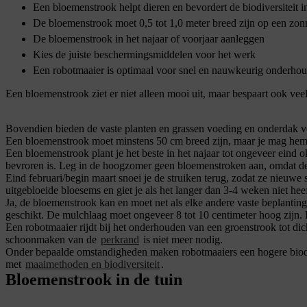
Een bloemenstrook helpt dieren en bevordert de biodiversiteit in
De bloemenstrook moet 0,5 tot 1,0 meter breed zijn op een zon
De bloemenstrook in het najaar of voorjaar aanleggen
Kies de juiste beschermingsmiddelen voor het werk
Een robotmaaier is optimaal voor snel en nauwkeurig onderho
Een bloemenstrook ziet er niet alleen mooi uit, maar bespaart ook veel 
Bovendien bieden de vaste planten en grassen voeding en onderdak vo
Een bloemenstrook moet minstens 50 cm breed zijn, maar je mag hem 
Een bloemenstrook plant je het beste in het najaar tot ongeveer eind
bevroren is. Leg in de hoogzomer geen bloemenstroken aan, omdat de p
Eind februari/begin maart snoei je de struiken terug, zodat ze nieuw
uitgebloeide bloesems en giet je als het langer dan 3-4 weken niet hee
Ja, de bloemenstrook kan en moet net als elke andere vaste beplantin
geschikt. De mulchlaag moet ongeveer 8 tot 10 centimeter hoog zijn. 
Een robotmaaier rijdt bij het onderhouden van een groenstrook tot dich
schoonmaken van de
perkrand
is niet meer nodig.
Onder bepaalde omstandigheden maken robotmaaiers een hogere biodive
met
maaimethoden en biodiversiteit
.
Bloemenstrook in de tuin